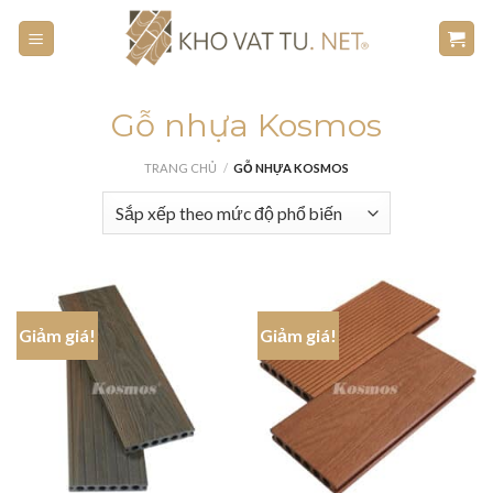
Skip
to
content
Gỗ nhựa Kosmos
TRANG CHỦ
/
GỖ NHỰA KOSMOS
Giảm giá!
Giảm giá!