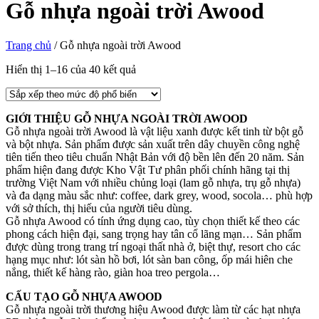
Gỗ nhựa ngoài trời Awood
Trang chủ
/
Gỗ nhựa ngoài trời Awood
Hiển thị 1–16 của 40 kết quả
GIỚI THIỆU GỖ NHỰA NGOÀI TRỜI AWOOD
Gỗ nhựa ngoài trời Awood là vật liệu xanh được kết tinh từ bột gỗ
và bột nhựa. Sản phẩm được sản xuất trên dây chuyền công nghệ
tiên tiến theo tiêu chuẩn Nhật Bản với độ bền lên đến 20 năm. Sản
phẩm hiện đang được Kho Vật Tư phân phối chính hãng tại thị
trường Việt Nam với nhiều chủng loại (lam gỗ nhựa, trụ gỗ nhựa)
và đa dạng màu sắc như: coffee, dark grey, wood, socola… phù hợp
với sở thích, thị hiếu của người tiêu dùng.
Gỗ nhựa Awood có tính ứng dụng cao, tùy chọn thiết kế theo các
phong cách hiện đại, sang trọng hay tân cổ lãng mạn… Sản phẩm
được dùng trong trang trí ngoại thất nhà ở, biệt thự, resort cho các
hạng mục như: lót sàn hồ bơi, lót sàn ban công, ốp mái hiên che
nắng, thiết kế hàng rào, giàn hoa treo pergola…
CẤU TẠO GỖ NHỰA AWOOD
Gỗ nhựa ngoài trời thương hiệu Awood được làm từ các hạt nhựa