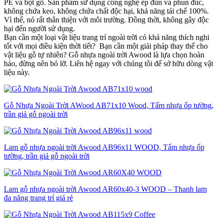
PE và bột gỗ. Sản phẩm sử dụng công nghệ ép đùn và phun đúc,
không chứa keo, không chứa chất độc hại, khả năng tái chế 100%.
Vì thế, nó rất thân thiện với môi trường. Đồng thời, không gây độc
hại đến người sử dụng.
Bạn cần một loại vật liệu trang trí ngoài trời có khả năng thích nghi
tốt với mọi điều kiện thời tiết? Bạn cần một giải pháp thay thế cho
vật liệu gỗ tự nhiên? Gỗ nhựa ngoài trời Awood là lựa chọn hoàn
hảo, đừng nên bỏ lỡ. Liên hệ ngay với chúng tôi để sở hữu dòng vật
liệu này.
Gỗ Nhựa Ngoài Trời AWood AB71x10 Wood, Tấm nhựa ốp tường,
trần giả gỗ ngoài trời
Lam gỗ nhựa ngoài trời Awood AB96x11 WOOD, Tấm nhựa ốp
tường, trần giả gỗ ngoài trời
Lam gỗ nhựa ngoài trời Awood AR60x40-3 WOOD – Thanh lam
đa năng trang trí giá rẻ