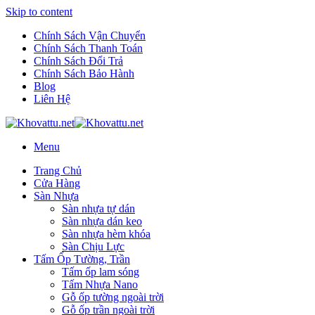
Skip to content
Chính Sách Vận Chuyển
Chính Sách Thanh Toán
Chính Sách Đổi Trả
Chính Sách Bảo Hành
Blog
Liên Hệ
Menu
Trang Chủ
Cửa Hàng
Sàn Nhựa
Sàn nhựa tự dán
Sàn nhựa dán keo
Sàn nhựa hèm khóa
Sàn Chịu Lực
Tấm Ốp Tường, Trần
Tấm ốp lam sóng
Tấm Nhựa Nano
Gỗ ốp tường ngoài trời
Gỗ ốp trần ngoài trời