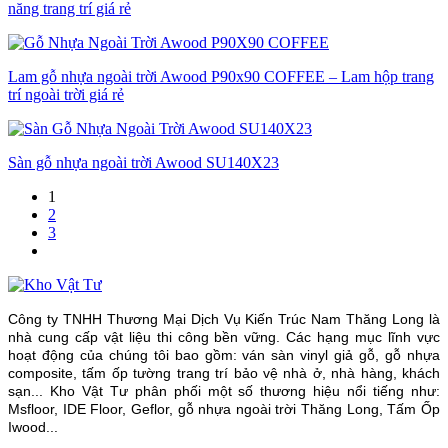
năng trang trí giá rẻ
Lam gỗ nhựa ngoài trời Awood P90x90 COFFEE – Lam hộp trang
trí ngoài trời giá rẻ
Sàn gỗ nhựa ngoài trời Awood SU140X23
1
2
3
Công ty TNHH Thương Mại Dịch Vụ Kiến Trúc Nam Thăng Long là
nhà cung cấp vật liệu thi công bền vững. Các hạng mục lĩnh vực
hoạt động của chúng tôi bao gồm: ván sàn vinyl giả gỗ, gỗ nhựa
composite, tấm ốp tường trang trí bảo vệ nhà ở, nhà hàng, khách
sạn... Kho Vật Tư phân phối một số thương hiệu nổi tiếng như:
Msfloor, IDE Floor,
Geflor, gỗ nhựa ngoài trời Thăng Long, Tấm Ốp
Iwood...