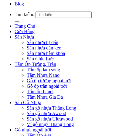
Blog
Tìm kiếm:
Trang Chủ
Cửa Hàng
Sàn Nhựa
Sàn nhựa tự dán
Sàn nhựa dán keo
Sàn nhựa hèm khóa
Sàn Chịu Lực
Tấm Ốp Tường, Trần
Tấm ốp lam sóng
Tấm Nhựa Nano
Gỗ ốp tường ngoài trời
Gỗ ốp trần ngoài trời
Tấm ốp Panel
Tấm Nhựa Giả Đá
Sàn Gỗ Nhựa
Sàn gỗ nhựa Thăng Long
Sàn gỗ nhựa Awood
Sàn gỗ nhựa Ultrawood
Vỉ gỗ nhựa Thăng Long
Gỗ nhựa ngoài trời
Tấm Ốp Asa