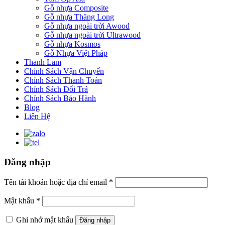
Gỗ nhựa Composite
Gỗ nhựa Thăng Long
Gỗ nhựa ngoài trời Awood
Gỗ nhựa ngoài trời Ultrawood
Gỗ nhựa Kosmos
Gỗ Nhựa Việt Pháp
Thanh Lam
Chính Sách Vận Chuyển
Chính Sách Thanh Toán
Chính Sách Đổi Trả
Chính Sách Bảo Hành
Blog
Liên Hệ
Đăng nhập
Tên tài khoản hoặc địa chỉ email
*
Mật khẩu
*
Ghi nhớ mật khẩu
Đăng nhập