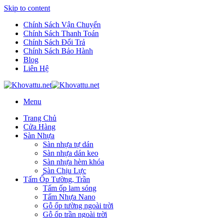
Skip to content
Chính Sách Vận Chuyển
Chính Sách Thanh Toán
Chính Sách Đổi Trả
Chính Sách Bảo Hành
Blog
Liên Hệ
Menu
Trang Chủ
Cửa Hàng
Sàn Nhựa
Sàn nhựa tự dán
Sàn nhựa dán keo
Sàn nhựa hèm khóa
Sàn Chịu Lực
Tấm Ốp Tường, Trần
Tấm ốp lam sóng
Tấm Nhựa Nano
Gỗ ốp tường ngoài trời
Gỗ ốp trần ngoài trời