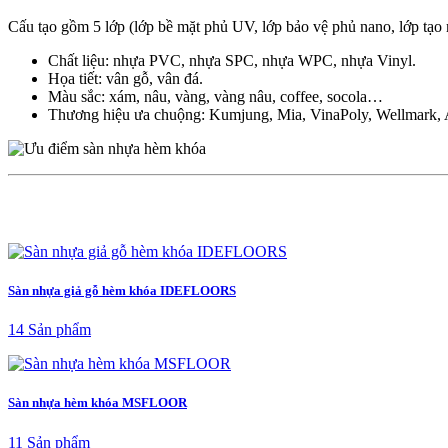
Cấu tạo gồm 5 lớp (lớp bề mặt phủ UV, lớp bảo vệ phủ nano, lớp tạo
Chất liệu: nhựa PVC, nhựa SPC, nhựa WPC, nhựa Vinyl.
Họa tiết: vân gỗ, vân đá.
Màu sắc: xám, nâu, vàng, vàng nâu, coffee, socola…
Thương hiệu ưa chuộng: Kumjung, Mia, VinaPoly, Wellmark
Sàn nhựa giả gỗ hèm khóa IDEFLOORS
14 Sản phẩm
Sàn nhựa hèm khóa MSFLOOR
11 Sản phẩm