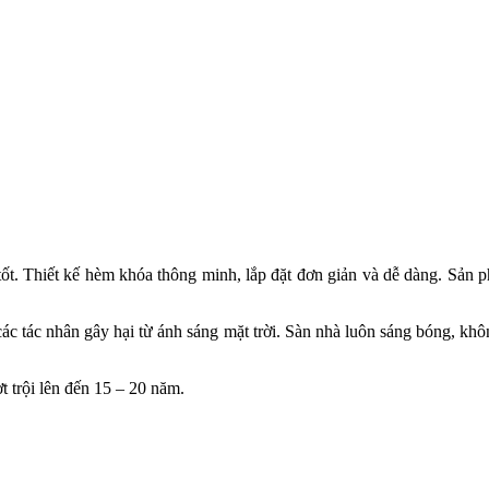
t. Thiết kế hèm khóa thông minh, lắp đặt đơn giản và dễ dàng. Sản ph
các tác nhân gây hại từ ánh sáng mặt trời. Sàn nhà luôn sáng bóng, khô
 trội lên đến 15 – 20 năm.