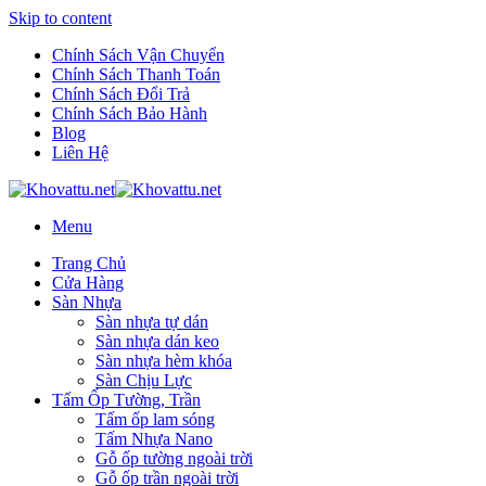
Skip to content
Chính Sách Vận Chuyển
Chính Sách Thanh Toán
Chính Sách Đổi Trả
Chính Sách Bảo Hành
Blog
Liên Hệ
Menu
Trang Chủ
Cửa Hàng
Sàn Nhựa
Sàn nhựa tự dán
Sàn nhựa dán keo
Sàn nhựa hèm khóa
Sàn Chịu Lực
Tấm Ốp Tường, Trần
Tấm ốp lam sóng
Tấm Nhựa Nano
Gỗ ốp tường ngoài trời
Gỗ ốp trần ngoài trời