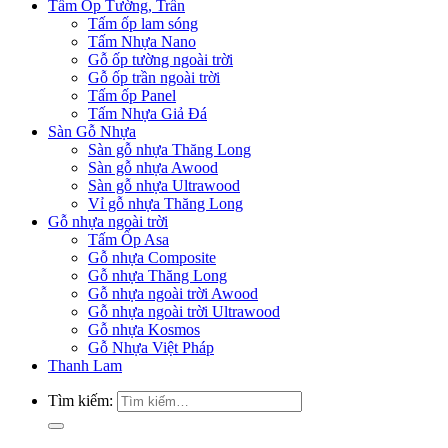
Tấm Ốp Tường, Trần
Tấm ốp lam sóng
Tấm Nhựa Nano
Gỗ ốp tường ngoài trời
Gỗ ốp trần ngoài trời
Tấm ốp Panel
Tấm Nhựa Giả Đá
Sàn Gỗ Nhựa
Sàn gỗ nhựa Thăng Long
Sàn gỗ nhựa Awood
Sàn gỗ nhựa Ultrawood
Vỉ gỗ nhựa Thăng Long
Gỗ nhựa ngoài trời
Tấm Ốp Asa
Gỗ nhựa Composite
Gỗ nhựa Thăng Long
Gỗ nhựa ngoài trời Awood
Gỗ nhựa ngoài trời Ultrawood
Gỗ nhựa Kosmos
Gỗ Nhựa Việt Pháp
Thanh Lam
Tìm kiếm: