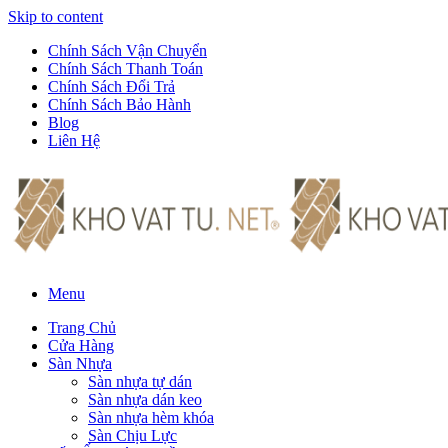
Skip to content
Chính Sách Vận Chuyển
Chính Sách Thanh Toán
Chính Sách Đổi Trả
Chính Sách Bảo Hành
Blog
Liên Hệ
Menu
Trang Chủ
Cửa Hàng
Sàn Nhựa
Sàn nhựa tự dán
Sàn nhựa dán keo
Sàn nhựa hèm khóa
Sàn Chịu Lực