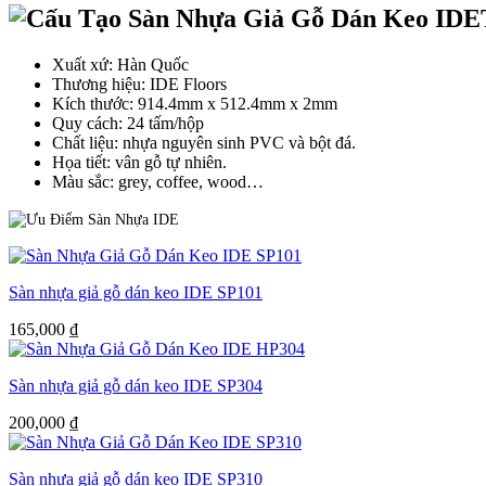
Xuất xứ: Hàn Quốc
Thương hiệu: IDE Floors
Kích thước: 914.4mm x 512.4mm x 2mm
Quy cách: 24 tấm/hộp
Chất liệu: nhựa nguyên sinh PVC và bột đá.
Họa tiết: vân gỗ tự nhiên.
Màu sắc: grey, coffee, wood…
Sàn nhựa giả gỗ dán keo IDE SP101
165,000
₫
Sàn nhựa giả gỗ dán keo IDE SP304
200,000
₫
Sàn nhựa giả gỗ dán keo IDE SP310