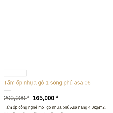
Tấm ốp nhựa gỗ 1 sóng phủ asa 06
Giá
Giá
200,000
165,000
₫
₫
gốc
hiện
Tấm ốp công nghệ mới gỗ nhựa phủ Asa nặng 4,3kg/m2.
là:
tại