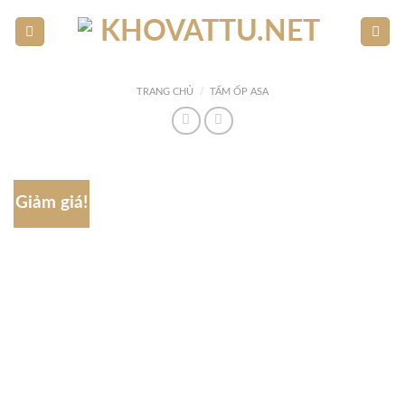
Skip
to
content
TRANG CHỦ
/
TẤM ỐP ASA
Giảm giá!