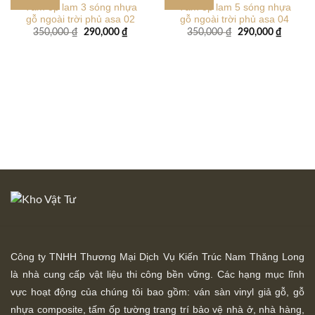
Tấm ốp lam 3 sóng nhựa
Tấm ốp lam 5 sóng nhựa
gỗ ngoài trời phủ asa 02
gỗ ngoài trời phủ asa 04
Giá
Giá
Giá
Giá
350,000
₫
290,000
₫
350,000
₫
290,000
₫
gốc
hiện
gốc
hiện
là:
tại
là:
tại
350,000 ₫.
là:
350,000 ₫.
là:
290,000 ₫.
290,000
Công ty TNHH Thương Mại Dịch Vụ Kiến Trúc Nam Thăng Long
là nhà cung cấp vật liệu thi công bền vững. Các hạng mục lĩnh
vực hoạt động của chúng tôi bao gồm: ván sàn vinyl giả gỗ, gỗ
nhựa composite, tấm ốp tường trang trí bảo vệ nhà ở, nhà hàng,