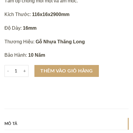
Tấm ốp chống mối mọt và ẩm mốc.
200,000 ₫.
là:
165,000 ₫.
Kích Thước:
116x16x2900mm
Độ Dày:
16mm
Thương Hiệu:
Gỗ Nhựa Thăng Long
Bảo Hành:
10 Năm
Tấm ốp nhựa gỗ 1 sóng phủ asa 06 số lượng
THÊM VÀO GIỎ HÀNG
MÔ TẢ