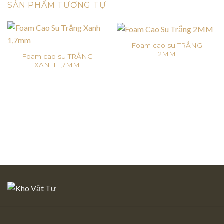
SẢN PHẨM TƯƠNG TỰ
Foam cao su TRẮNG
2MM
Foam cao su TRẮNG
XANH 1,7MM