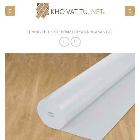
Skip
to
content
TRANG CHỦ
/
XỐP FOAM LÓT SÀN NHỰA SÀN GỖ