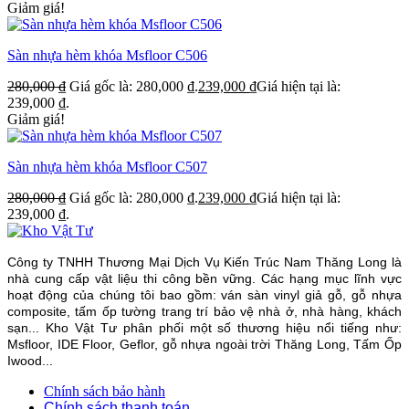
Giảm giá!
Sàn nhựa hèm khóa Msfloor C506
280,000
₫
Giá gốc là: 280,000 ₫.
239,000
₫
Giá hiện tại là:
239,000 ₫.
Giảm giá!
Sàn nhựa hèm khóa Msfloor C507
280,000
₫
Giá gốc là: 280,000 ₫.
239,000
₫
Giá hiện tại là:
239,000 ₫.
Công ty TNHH Thương Mại Dịch Vụ Kiến Trúc Nam Thăng Long là
nhà cung cấp vật liệu thi công bền vững. Các hạng mục lĩnh vực
hoạt động của chúng tôi bao gồm: ván sàn vinyl giả gỗ, gỗ nhựa
composite, tấm ốp tường trang trí bảo vệ nhà ở, nhà hàng, khách
sạn... Kho Vật Tư phân phối một số thương hiệu nổi tiếng như:
Msfloor, IDE Floor,
Geflor, gỗ nhựa ngoài trời Thăng Long, Tấm Ốp
Iwood...
Chính sách bảo hành
Chính sách thanh toán