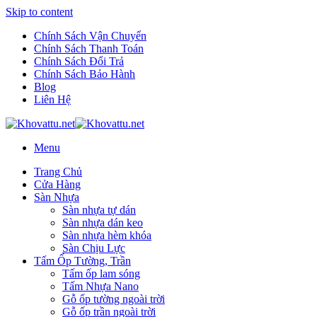
Skip to content
Chính Sách Vận Chuyển
Chính Sách Thanh Toán
Chính Sách Đổi Trả
Chính Sách Bảo Hành
Blog
Liên Hệ
Menu
Trang Chủ
Cửa Hàng
Sàn Nhựa
Sàn nhựa tự dán
Sàn nhựa dán keo
Sàn nhựa hèm khóa
Sàn Chịu Lực
Tấm Ốp Tường, Trần
Tấm ốp lam sóng
Tấm Nhựa Nano
Gỗ ốp tường ngoài trời
Gỗ ốp trần ngoài trời