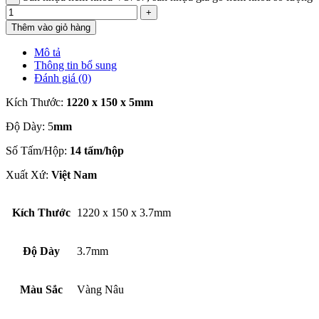
Thêm vào giỏ hàng
Mô tả
Thông tin bổ sung
Đánh giá (0)
Kích Thước:
1220 x 150 x 5mm
Độ Dày: 5
mm
Số Tấm/Hộp:
14 tấm/hộp
Xuất Xứ:
Việt Nam
Kích Thước
1220 x 150 x 3.7mm
Độ Dày
3.7mm
Màu Sắc
Vàng Nâu