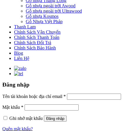
Gỗ nhựa Thăng Long
Gỗ nhựa ngoài trời Awood
Gỗ nhựa ngoài trời Ultrawood
Gỗ nhựa Kosmos
Gỗ Nhựa Việt Pháp
Thanh Lam
Chính Sách Vận Chuyển
Chính Sách Thanh Toán
Chính Sách Đổi Trả
Chính Sách Bảo Hành
Blog
Liên Hệ
Đăng nhập
Tên tài khoản hoặc địa chỉ email
*
Mật khẩu
*
Ghi nhớ mật khẩu
Đăng nhập
Quên mật khẩu?