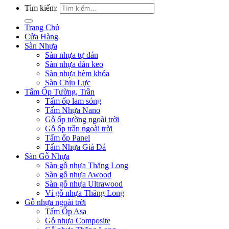
Tìm kiếm:
Trang Chủ
Cửa Hàng
Sàn Nhựa
Sàn nhựa tự dán
Sàn nhựa dán keo
Sàn nhựa hèm khóa
Sàn Chịu Lực
Tấm Ốp Tường, Trần
Tấm ốp lam sóng
Tấm Nhựa Nano
Gỗ ốp tường ngoài trời
Gỗ ốp trần ngoài trời
Tấm ốp Panel
Tấm Nhựa Giả Đá
Sàn Gỗ Nhựa
Sàn gỗ nhựa Thăng Long
Sàn gỗ nhựa Awood
Sàn gỗ nhựa Ultrawood
Vỉ gỗ nhựa Thăng Long
Gỗ nhựa ngoài trời
Tấm Ốp Asa
Gỗ nhựa Composite