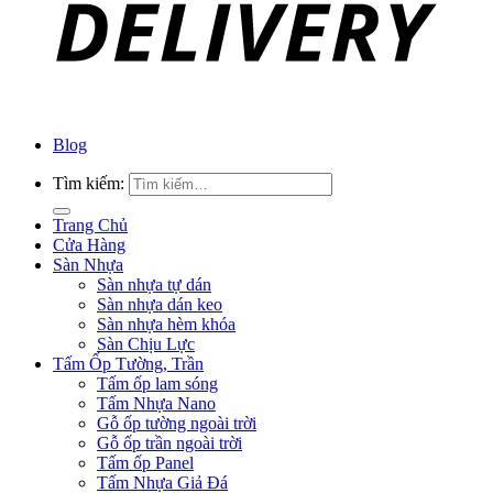
Blog
Tìm kiếm:
Trang Chủ
Cửa Hàng
Sàn Nhựa
Sàn nhựa tự dán
Sàn nhựa dán keo
Sàn nhựa hèm khóa
Sàn Chịu Lực
Tấm Ốp Tường, Trần
Tấm ốp lam sóng
Tấm Nhựa Nano
Gỗ ốp tường ngoài trời
Gỗ ốp trần ngoài trời
Tấm ốp Panel
Tấm Nhựa Giả Đá