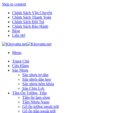
Skip to content
Chính Sách Vận Chuyển
Chính Sách Thanh Toán
Chính Sách Đổi Trả
Chính Sách Bảo Hành
Blog
Liên Hệ
Menu
Trang Chủ
Cửa Hàng
Sàn Nhựa
Sàn nhựa tự dán
Sàn nhựa dán keo
Sàn nhựa hèm khóa
Sàn Chịu Lực
Tấm Ốp Tường, Trần
Tấm ốp lam sóng
Tấm Nhựa Nano
Gỗ ốp tường ngoài trời
Gỗ ốp trần ngoài trời