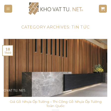
Skip
to
content
CATEGORY ARCHIVES:
TIN TỨC
18
Th10
Giá Gỗ Nhựa Ốp Tường – Thi Công Gỗ Nhựa Ốp Tường
Toàn Quốc