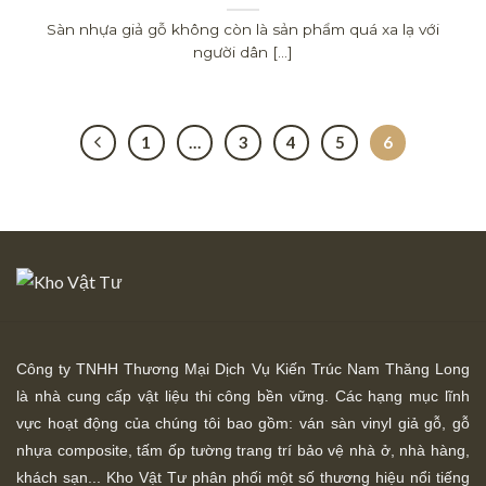
Sàn nhựa giả gỗ không còn là sản phẩm quá xa lạ với
người dân [...]
1
…
3
4
5
6
Công ty TNHH Thương Mại Dịch Vụ Kiến Trúc Nam Thăng Long
là nhà cung cấp vật liệu thi công bền vững. Các hạng mục lĩnh
vực hoạt động của chúng tôi bao gồm: ván sàn vinyl giả gỗ, gỗ
nhựa composite, tấm ốp tường trang trí bảo vệ nhà ở, nhà hàng,
khách sạn... Kho Vật Tư phân phối một số thương hiệu nổi tiếng