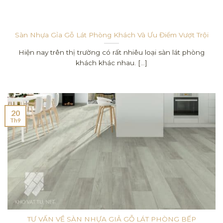
Sàn Nhựa Gỉa Gỗ Lát Phòng Khách Và Ưu Điểm Vượt Trội
Hiện nay trên thị trường có rất nhiêu loại sàn lát phòng
khách khác nhau. [...]
20
Th9
TƯ VẤN VỀ SÀN NHỰA GIẢ GỖ LÁT PHÒNG BẾP