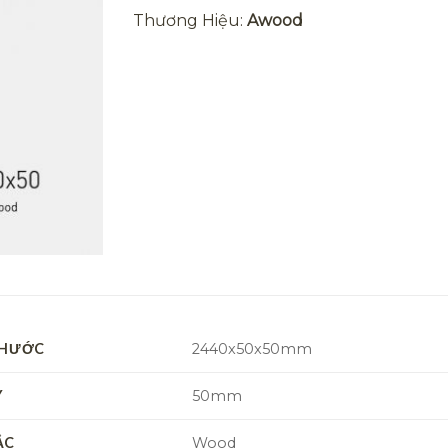
Thương Hiệu:
Awood
THƯỚC
2440x50x50mm
Y
50mm
ẮC
Wood