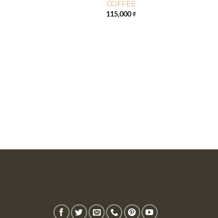
COFFEE
115,000
₫