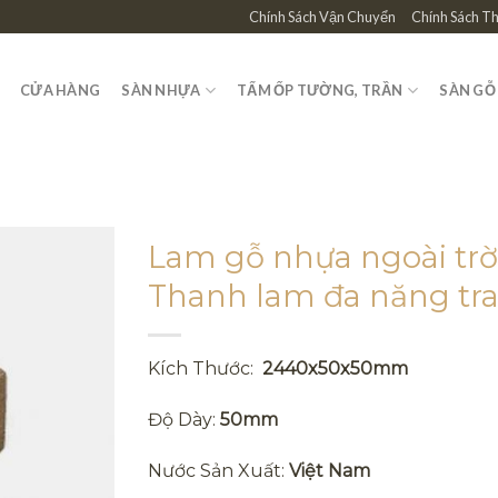
Chính Sách Vận Chuyển
Chính Sách T
CỬA HÀNG
SÀN NHỰA
TẤM ỐP TƯỜNG, TRẦN
SÀN GỖ
Lam gỗ nhựa ngoài tr
Thanh lam đa năng tran
Kích Thước:
2440x50x50mm
Độ Dày:
50mm
Nước Sản Xuất:
Việt Nam