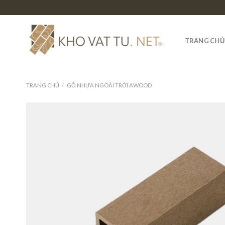
Skip
to
content
TRANG CHỦ
TRANG CHỦ
/
GỖ NHỰA NGOÀI TRỜI AWOOD