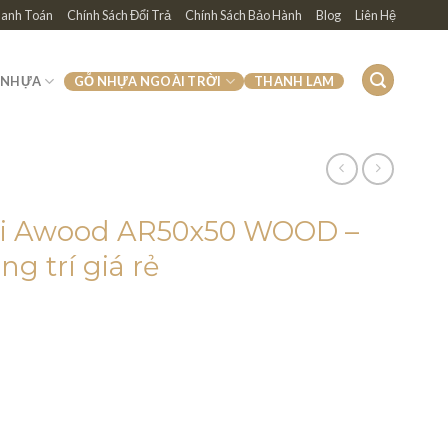
hanh Toán
Chính Sách Đổi Trả
Chính Sách Bảo Hành
Blog
Liên Hệ
 NHỰA
GỖ NHỰA NGOÀI TRỜI
THANH LAM
ời Awood AR50x50 WOOD –
g trí giá rẻ