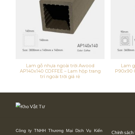
Lam gỗ nhựa ngoài trời Awood
Lam g
AP140x140 COFFEE – Lam hộp trang
P90x90 C
trí ngoài trời giá rẻ
Công ty TNHH Thương Mại Dịch Vụ Kiến
Chính sách