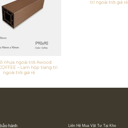
trí ngoài trời giá rẻ
ỗ nhựa ngoài trời Awood
OFFEE – Lam hộp trang trí
ngoài trời giá rẻ
 bảo hành
Liên Hệ Mua Vật Tư Tại Kho