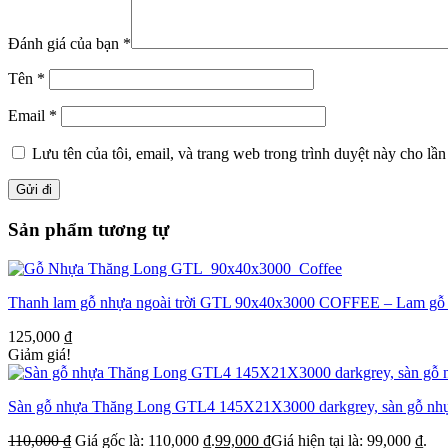
Đánh giá của bạn
*
Tên
*
Email
*
Lưu tên của tôi, email, và trang web trong trình duyệt này cho lần 
Sản phẩm tương tự
Thanh lam gỗ nhựa ngoài trời GTL 90x40x3000 COFFEE – Lam gỗ nhựa
125,000
₫
Giảm giá!
Sàn gỗ nhựa Thăng Long GTL4 145X21X3000 darkgrey, sàn gỗ nhựa 
110,000
₫
Giá gốc là: 110,000 ₫.
99,000
₫
Giá hiện tại là: 99,000 ₫.