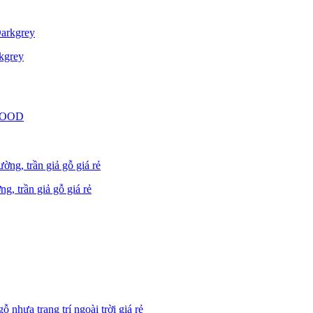
kgrey
 WOOD
 trần giả gỗ giá rẻ
ựa trang trí ngoài trời giá rẻ