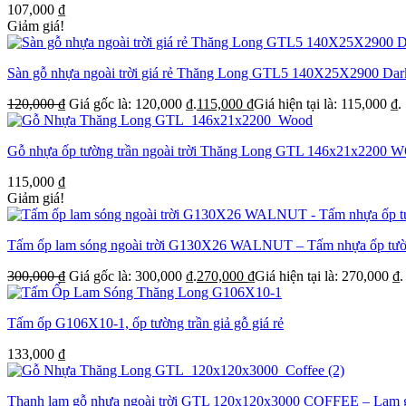
107,000
₫
Giảm giá!
Sàn gỗ nhựa ngoài trời giá rẻ Thăng Long GTL5 140X25X2900 Dar
120,000
₫
Giá gốc là: 120,000 ₫.
115,000
₫
Giá hiện tại là: 115,000 ₫.
Gỗ nhựa ốp tường trần ngoài trời Thăng Long GTL 146x21x2200
115,000
₫
Giảm giá!
Tấm ốp lam sóng ngoài trời G130X26 WALNUT – Tấm nhựa ốp tường,
300,000
₫
Giá gốc là: 300,000 ₫.
270,000
₫
Giá hiện tại là: 270,000 ₫.
Tấm ốp G106X10-1, ốp tường trần giả gỗ giá rẻ
133,000
₫
Thanh lam gỗ nhựa ngoài trời GTL 120x120x3000 COFFEE – Lam gỗ nh