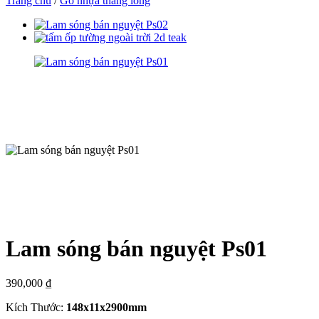
Trang chủ
/
Gỗ nhựa thăng long
Lam sóng bán nguyệt Ps01
390,000
₫
Kích Thước:
148x11x2900mm