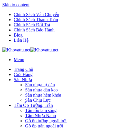
Skip to content
Chính Sách Vận Chuyển
Chính Sách Thanh Toán
Chính Sách Đổi Trả
Chính Sách Bảo Hành
Blog
Liên Hệ
Menu
Trang Chủ
Cửa Hàng
Sàn Nhựa
Sàn nhựa tự dán
Sàn nhựa dán keo
Sàn nhựa hèm khóa
Sàn Chịu Lực
Tấm Ốp Tường, Trần
Tấm ốp lam sóng
Tấm Nhựa Nano
Gỗ ốp tường ngoài trời
Gỗ ốp trần ngoài trời