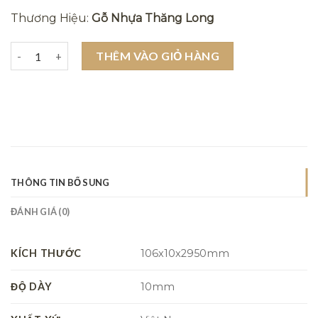
Thương Hiệu:
Gỗ Nhựa Thăng Long
Tấm ốp G106X10-2 - Tấm nhựa ốp tường, trần giả gỗ giá rẻ số l
THÊM VÀO GIỎ HÀNG
THÔNG TIN BỔ SUNG
ĐÁNH GIÁ (0)
KÍCH THƯỚC
106x10x2950mm
ĐỘ DÀY
10mm