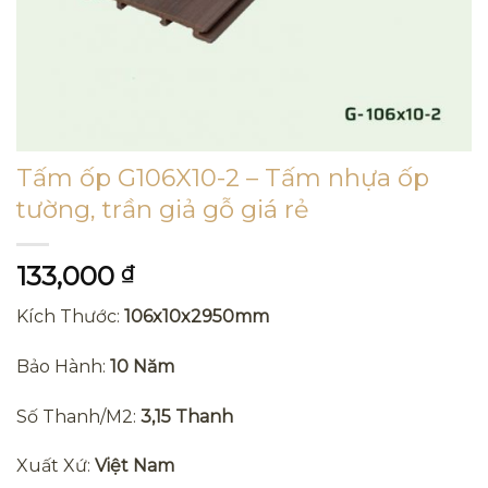
Tấm ốp G106X10-2 – Tấm nhựa ốp
tường, trần giả gỗ giá rẻ
133,000
₫
Kích Thước:
106x10x2950mm
Bảo Hành:
10 Năm
Số Thanh/M2:
3,15 Thanh
Xuất Xứ:
Việt Nam