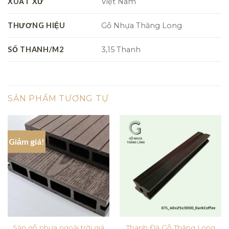
XUẤT XỨ
Việt Nam
THƯƠNG HIỆU
Gỗ Nhựa Thăng Long
SỐ THANH/M2
3,15 Thanh
SẢN PHẨM TƯƠNG TỰ
Giảm giá!
Sàn gỗ nhựa ngoài trời giá
Thanh Đà Gỗ Thăng Long