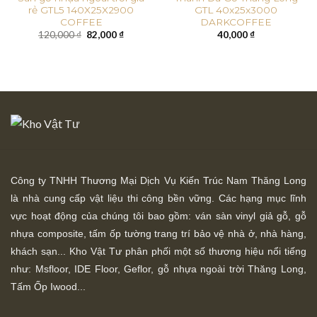
rẻ GTL5 140X25X2900
GTL 40x25x3000
COFFEE
DARKCOFFEE
Giá
Giá
120,000
₫
82,000
₫
40,000
₫
gốc
hiện
là:
tại
120,000 ₫.
là:
82,000 ₫.
Công ty TNHH Thương Mại Dịch Vụ Kiến Trúc Nam Thăng Long
là nhà cung cấp vật liệu thi công bền vững. Các hạng mục lĩnh
vực hoạt động của chúng tôi bao gồm: ván sàn vinyl giả gỗ, gỗ
nhựa composite, tấm ốp tường trang trí bảo vệ nhà ở, nhà hàng,
khách sạn... Kho Vật Tư phân phối một số thương hiệu nổi tiếng
như: Msfloor, IDE Floor,
Geflor, gỗ nhựa ngoài trời Thăng Long,
Tấm Ốp Iwood...