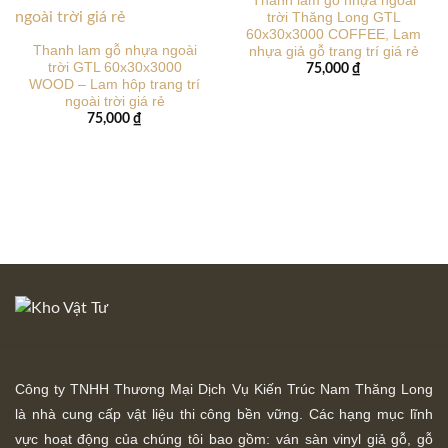
Thanh lam gỗ nhựa ngoài
trời Thăng Long GTL
60x30x3000 COFFEE, Lam
Thanh lam gỗ nhựa ngoài
nhựa giả gỗ trang trí giá rẻ
trời GTL 60x30x3000
75,000
₫
WOOD – Lam hôp trang trí
ngoài trời giá rẻ
75,000
₫
Công ty TNHH Thương Mại Dịch Vụ Kiến Trúc Nam Thăng Long
là nhà cung cấp vật liệu thi công bền vững. Các hạng mục lĩnh
vực hoạt động của chúng tôi bao gồm: ván sàn vinyl giả gỗ, gỗ