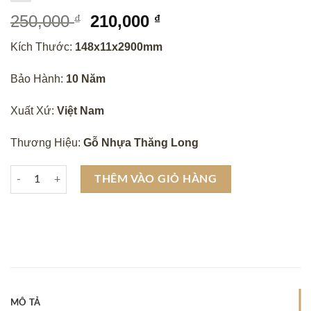
Giá
Giá
250,000
210,000
₫
₫
gốc
hiện
Kích Thước:
148x11x2900mm
là:
tại
250,000 ₫.
là:
Bảo Hành:
10 Năm
210,000 ₫.
Xuất Xứ:
Việt Nam
Thương Hiệu:
Gỗ Nhựa Thăng Long
Lam sóng bán nguyệt Ps06 số lượng
THÊM VÀO GIỎ HÀNG
MÔ TẢ