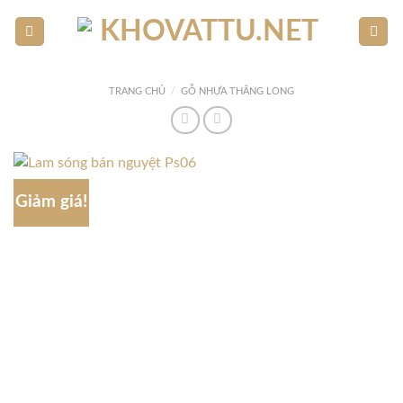
Skip
to
content
TRANG CHỦ
/
GỖ NHỰA THĂNG LONG
Giảm giá!