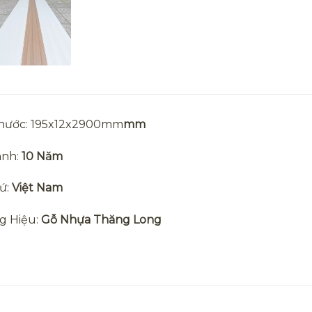
Thước: 195x12x2900mm
mm
ành:
10 Năm
ứ:
Việt Nam
g Hiệu:
Gỗ Nhựa Thăng Long