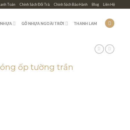
hanh Toán
Chính Sách Đổi Trả
Chính Sách Bảo Hành
Blog
Liên Hệ
 NHỰA
GỖ NHỰA NGOÀI TRỜI
THANH LAM
óng ốp tường trần
 ₫.