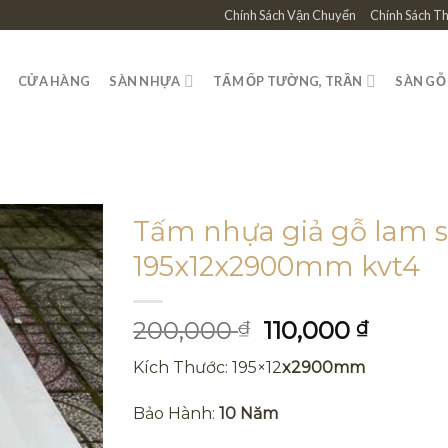
Chính Sách Vận Chuyển
Chính Sách T
CỬA HÀNG
SÀN NHỰA
TẤM ỐP TƯỜNG, TRẦN
SÀN GỖ
Tấm nhựa giả gỗ lam s
195x12x2900mm kvt4
Giá
Giá
200,000
110,000
₫
₫
gốc
hiện
Kích Thước: 195×12
x2900mm
là:
tại
200,000 ₫.
là:
Bảo Hành:
10 Năm
110,000