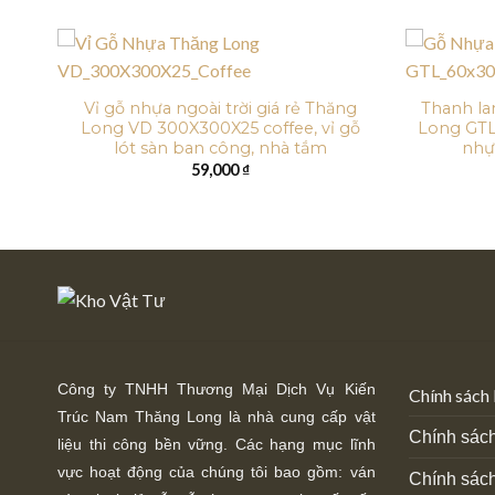
a
Vỉ gỗ nhựa ngoài trời giá rẻ Thăng
Thanh la
Tấm
Long VD 300X300X25 coffee, vỉ gỗ
Long GT
rời
lót sàn ban công, nhà tắm
nhựa
59,000
₫
Công ty TNHH Thương Mại Dịch Vụ Kiến
Chính sách
Trúc Nam Thăng Long là nhà cung cấp vật
Chính sách
liệu thi công bền vững. Các hạng mục lĩnh
vực hoạt động của chúng tôi bao gồm: ván
Chính sác