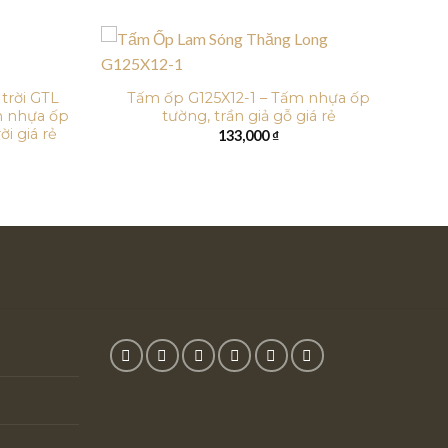
trời GTL
Tấm ốp G125X12-1 – Tấm nhựa ốp
m nhựa ốp
tường, trần giả gỗ giá rẻ
ời giá rẻ
133,000
₫