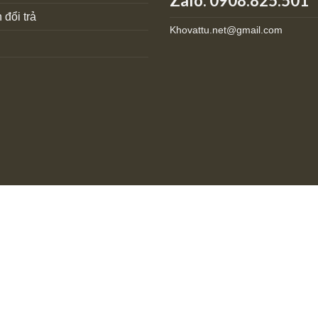
Zalo: 0908.825.501
 đổi trả
Khovattu.net@gmail.com