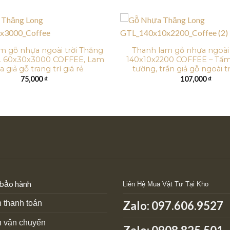
m gỗ nhựa ngoài trời Thăng
Thanh lam gỗ nhựa ngoài 
L 60x30x3000 COFFEE, Lam
140x10x2200 COFFEE – Tấ
 giả gỗ trang trí giá rẻ
tường, trần giả gỗ ngoài tr
75,000
₫
107,000
₫
 bảo hành
Liên Hệ Mua Vật Tư Tại Kho
 thanh toán
Zalo:
097.606.9527
h vận chuyển