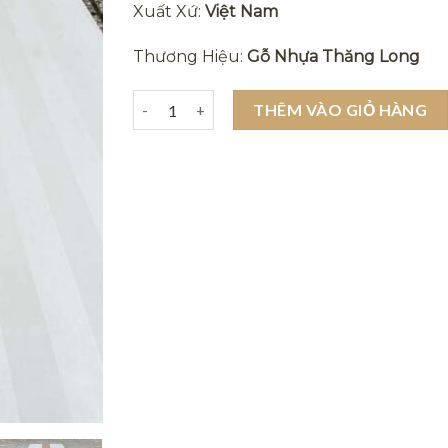
Xuất Xứ:
Việt Nam
Thương Hiệu:
Gỗ Nhựa Thăng Long
Tấm nhựa giả gỗ lam sóng ốp tường trần 195
THÊM VÀO GIỎ HÀNG