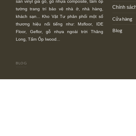
sàn vinyl giả gỗ, gỗ nhựa composite, tấm ốp
Chính sách
tường trang trí bảo vệ nhà ở, nhà hàng,
khách sạn... Kho Vật Tư phân phối một số
Cửa hàng
thương hiệu nổi tiếng như: Msfloor, IDE
Blog
Floor,
Geflor, gỗ nhựa ngoài trời Thăng
Long, Tấm Ốp Iwood...
BLOG