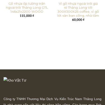
Gỗ nhựa ốp tường trần
Vỉ gỗ nhựa ngoài trời giá
ngoài trời Thăng Long GTL
rẻ Thăng Long VR
146x21x2200 WOOD
300X300X25 coffee, vỉ gỗ
lót sàn ban công, nhà tắm
115,000
₫
60,000
₫
Công ty TNHH Thương Mại Dịch Vụ Kiến Trúc Nam Thăng Long
là nhà cung cấp vật liệu thi công bền vững. Các hạng mục lĩnh