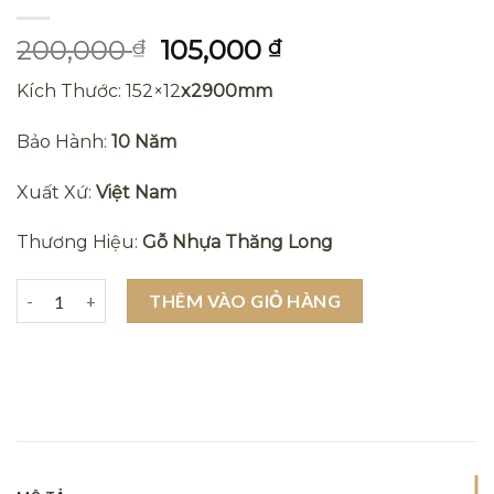
Giá
Giá
200,000
105,000
₫
₫
gốc
hiện
Kích Thước: 152×12
x2900mm
là:
tại
200,000 ₫.
là:
Bảo Hành:
10 Năm
105,000 ₫.
Xuất Xứ:
Việt Nam
Thương Hiệu:
Gỗ Nhựa Thăng Long
Tấm ốp lam sóng nhựa giả gỗ ốp tường trần 152x12x2900mm Kv
THÊM VÀO GIỎ HÀNG