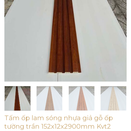
Tấm ốp lam sóng nhựa giả gỗ ốp
tường trần 152x12x2900mm Kvt2