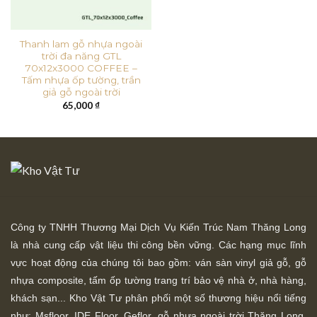
Thanh lam gỗ nhựa ngoài
trời đa năng GTL
70x12x3000 COFFEE –
Tấm nhựa ốp tường, trần
giả gỗ ngoài trời
65,000
₫
Công ty TNHH Thương Mại Dịch Vụ Kiến Trúc Nam Thăng Long
là nhà cung cấp vật liệu thi công bền vững. Các hạng mục lĩnh
vực hoạt động của chúng tôi bao gồm: ván sàn vinyl giả gỗ, gỗ
nhựa composite, tấm ốp tường trang trí bảo vệ nhà ở, nhà hàng,
khách sạn... Kho Vật Tư phân phối một số thương hiệu nổi tiếng
như: Msfloor, IDE Floor,
Geflor, gỗ nhựa ngoài trời Thăng Long,