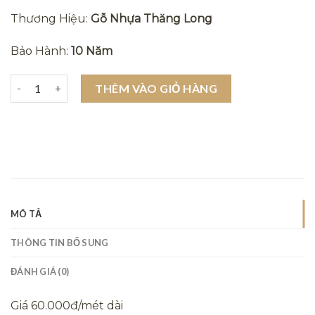
Thương Hiệu:
Gỗ Nhựa Thăng Long
Bảo Hành:
10 Năm
Tấm ốp tường và trần ngoài trời giả gỗ darkgrey số lượng
THÊM VÀO GIỎ HÀNG
MÔ TẢ
THÔNG TIN BỔ SUNG
ĐÁNH GIÁ (0)
Giá 60.000đ/mét dài