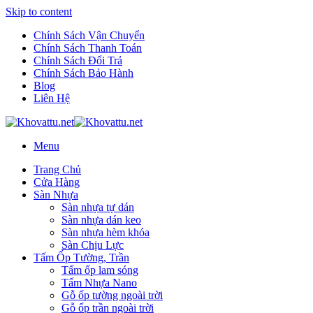
Skip to content
Chính Sách Vận Chuyển
Chính Sách Thanh Toán
Chính Sách Đổi Trả
Chính Sách Bảo Hành
Blog
Liên Hệ
Menu
Trang Chủ
Cửa Hàng
Sàn Nhựa
Sàn nhựa tự dán
Sàn nhựa dán keo
Sàn nhựa hèm khóa
Sàn Chịu Lực
Tấm Ốp Tường, Trần
Tấm ốp lam sóng
Tấm Nhựa Nano
Gỗ ốp tường ngoài trời
Gỗ ốp trần ngoài trời