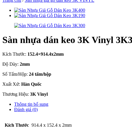
Trang chủ
/
Sàn nhựa giả gỗ dán keo 3K VINYL
Sàn nhựa dán keo 3K Vinyl 3K
Kích Thước:
152.4×914.4x2mm
Độ Dày:
2mm
Số Tấm/Hộp:
24 tấm/hộp
Xuất Xứ:
Hàn Quốc
Thương Hiệu:
3K Vinyl
Thông tin bổ sung
Đánh giá (0)
Kích Thước
914.4 x 152.4 x 2mm