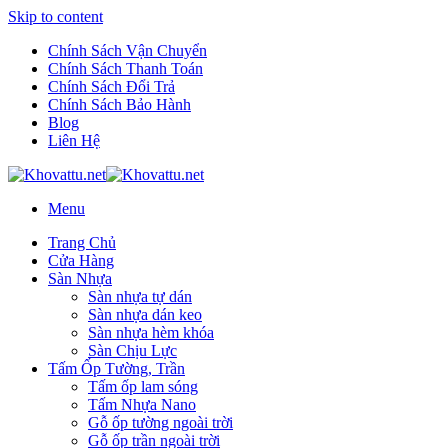
Skip to content
Chính Sách Vận Chuyển
Chính Sách Thanh Toán
Chính Sách Đổi Trả
Chính Sách Bảo Hành
Blog
Liên Hệ
Menu
Trang Chủ
Cửa Hàng
Sàn Nhựa
Sàn nhựa tự dán
Sàn nhựa dán keo
Sàn nhựa hèm khóa
Sàn Chịu Lực
Tấm Ốp Tường, Trần
Tấm ốp lam sóng
Tấm Nhựa Nano
Gỗ ốp tường ngoài trời
Gỗ ốp trần ngoài trời