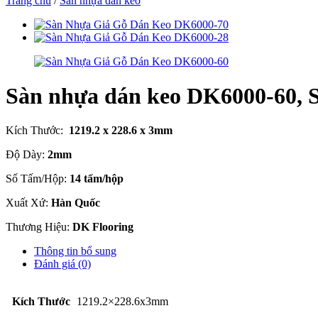
Trang chủ
/
Sàn nhựa dán keo
Sàn nhựa dán keo DK6000-60, 
Kích Thước:
1219.2 x 228.6 x 3mm
Độ Dày:
2mm
Số Tấm/Hộp:
14 tấm/hộp
Xuất Xứ:
Hàn Quốc
Thương Hiệu:
DK Flooring
Thông tin bổ sung
Đánh giá (0)
Kích Thước
1219.2×228.6x3mm