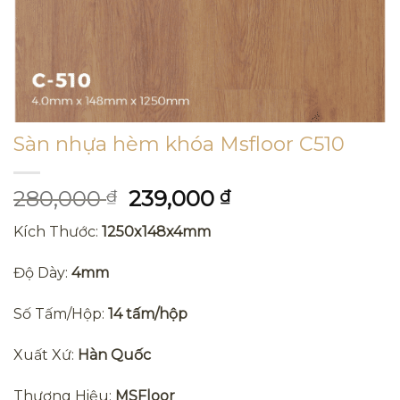
Sàn nhựa hèm khóa Msfloor C510
Giá
Giá
280,000
239,000
₫
₫
gốc
hiện
Kích Thước:
1250x148x4mm
là:
tại
280,000 ₫.
là:
Độ Dày:
4mm
239,000 ₫.
Số Tấm/Hộp:
14 tấm/hộp
Xuất Xứ:
Hàn Quốc
Thương Hiệu:
MSFloor