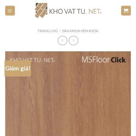
Skip
to
content
TRANG CHỦ
/
SÀN NHỰA HÈM KHÓA
Giảm giá!