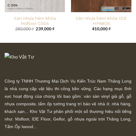
Sàn nhựa hèm khóa
Sàn nhựa hèm khóa IDE
Msfloor C504
HP6805
Giá
Giá
280,000
₫
239,000
₫
410,000
₫
gốc
hiện
là:
tại
280,000 ₫.
là:
239,000 ₫.
Công ty TNHH Thương Mại Dịch Vụ Kiến Trúc Nam Thăng Long
là nhà cung cấp vật liệu thi công bền vững. Các hạng mục lĩnh
vực hoạt động của chúng tôi bao gồm: ván sàn vinyl giả gỗ, gỗ
nhựa composite, tấm ốp tường trang trí bảo vệ nhà ở, nhà hàng,
khách sạn... Kho Vật Tư phân phối một số thương hiệu nổi tiếng
như: Msfloor, IDE Floor,
Geflor, gỗ nhựa ngoài trời Thăng Long,
Tấm Ốp Iwood...