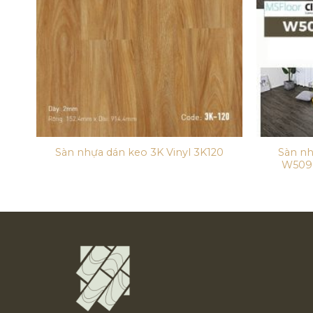
Sàn nh
04
Sàn nhựa dán keo 3K Vinyl 3K120
W509,