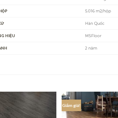
HỘP
5.016 m2/hộp
XỨ
Hàn Quốc
G HIỆU
MSFloor
ÀNH
2 năm
Giảm giá!