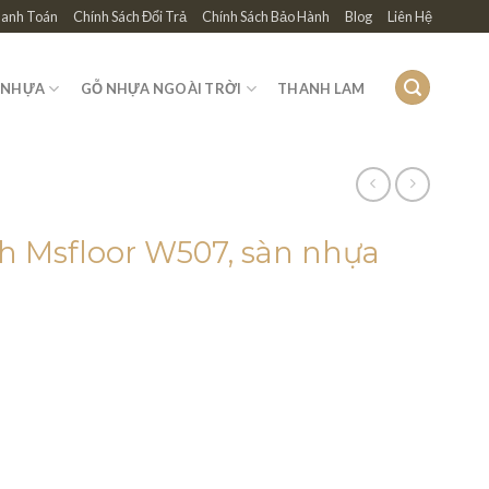
hanh Toán
Chính Sách Đổi Trả
Chính Sách Bảo Hành
Blog
Liên Hệ
 NHỰA
GỖ NHỰA NGOÀI TRỜI
THANH LAM
nh Msfloor W507, sàn nhựa
 ₫.