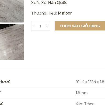
Xuất Xứ:
Hàn Quốc
Thương Hiệu:
Msfloor
Sàn nhựa giả gỗ tự dính Msfloor W507, sàn nhự
THÊM VÀO GIỎ HÀNG
THƯỚC
914.4 x 152.4 x 1
Y
1.8mm
ẮC
Xám Trắng