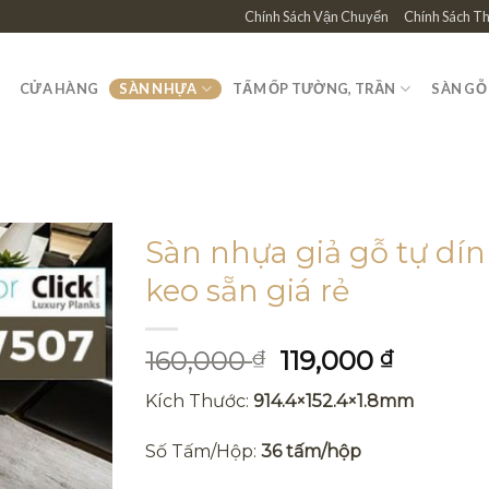
Chính Sách Vận Chuyển
Chính Sách T
CỬA HÀNG
SÀN NHỰA
TẤM ỐP TƯỜNG, TRẦN
SÀN GỖ
Sàn nhựa giả gỗ tự dí
keo sẵn giá rẻ
Giá
Giá
160,000
119,000
₫
₫
gốc
hiện
Kích Thước:
914.4×152.4×1.8mm
là:
tại
160,000 ₫.
là:
Số Tấm/Hộp:
36 tấm/hộp
119,000