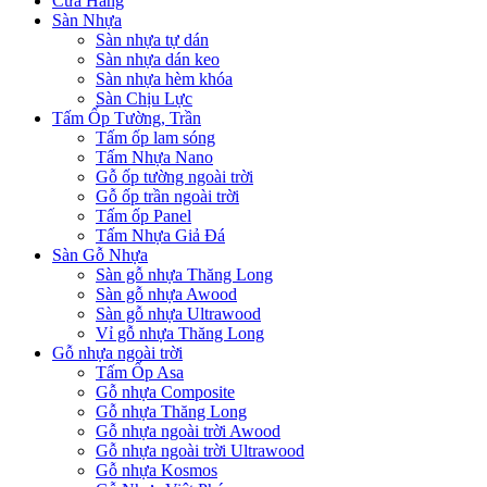
Cửa Hàng
Sàn Nhựa
Sàn nhựa tự dán
Sàn nhựa dán keo
Sàn nhựa hèm khóa
Sàn Chịu Lực
Tấm Ốp Tường, Trần
Tấm ốp lam sóng
Tấm Nhựa Nano
Gỗ ốp tường ngoài trời
Gỗ ốp trần ngoài trời
Tấm ốp Panel
Tấm Nhựa Giả Đá
Sàn Gỗ Nhựa
Sàn gỗ nhựa Thăng Long
Sàn gỗ nhựa Awood
Sàn gỗ nhựa Ultrawood
Vỉ gỗ nhựa Thăng Long
Gỗ nhựa ngoài trời
Tấm Ốp Asa
Gỗ nhựa Composite
Gỗ nhựa Thăng Long
Gỗ nhựa ngoài trời Awood
Gỗ nhựa ngoài trời Ultrawood
Gỗ nhựa Kosmos