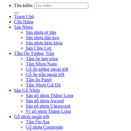
Tìm kiếm:
Trang Chủ
Cửa Hàng
Sàn Nhựa
Sàn nhựa tự dán
Sàn nhựa dán keo
Sàn nhựa hèm khóa
Sàn Chịu Lực
Tấm Ốp Tường, Trần
Tấm ốp lam sóng
Tấm Nhựa Nano
Gỗ ốp tường ngoài trời
Gỗ ốp trần ngoài trời
Tấm ốp Panel
Tấm Nhựa Giả Đá
Sàn Gỗ Nhựa
Sàn gỗ nhựa Thăng Long
Sàn gỗ nhựa Awood
Sàn gỗ nhựa Ultrawood
Vỉ gỗ nhựa Thăng Long
Gỗ nhựa ngoài trời
Tấm Ốp Asa
Gỗ nhựa Composite