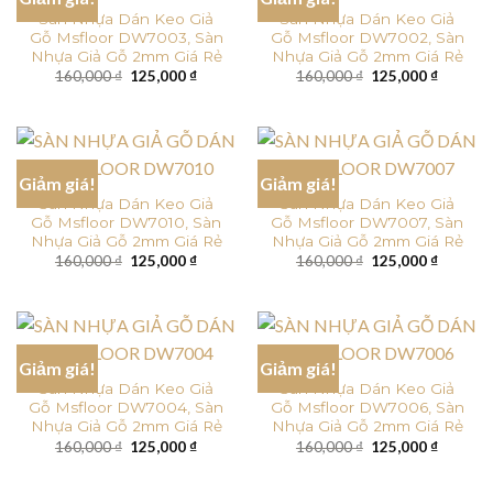
Sàn Nhựa Dán Keo Giả
Sàn Nhựa Dán Keo Giả
Gỗ Msfloor DW7003, Sàn
Gỗ Msfloor DW7002, Sàn
Nhựa Giả Gỗ 2mm Giá Rẻ
Nhựa Giả Gỗ 2mm Giá Rẻ
Giá
Giá
Giá
Giá
160,000
₫
125,000
₫
160,000
₫
125,000
₫
gốc
hiện
gốc
hiện
là:
tại
là:
tại
160,000 ₫.
là:
160,000 ₫.
là:
125,000 ₫.
125,000
Giảm giá!
Giảm giá!
Sàn Nhựa Dán Keo Giả
Sàn Nhựa Dán Keo Giả
Gỗ Msfloor DW7010, Sàn
Gỗ Msfloor DW7007, Sàn
Nhựa Giả Gỗ 2mm Giá Rẻ
Nhựa Giả Gỗ 2mm Giá Rẻ
Giá
Giá
Giá
Giá
160,000
₫
125,000
₫
160,000
₫
125,000
₫
gốc
hiện
gốc
hiện
là:
tại
là:
tại
160,000 ₫.
là:
160,000 ₫.
là:
125,000 ₫.
125,000
Giảm giá!
Giảm giá!
Sàn Nhựa Dán Keo Giả
Sàn Nhựa Dán Keo Giả
Gỗ Msfloor DW7004, Sàn
Gỗ Msfloor DW7006, Sàn
Nhựa Giả Gỗ 2mm Giá Rẻ
Nhựa Giả Gỗ 2mm Giá Rẻ
Giá
Giá
Giá
Giá
160,000
₫
125,000
₫
160,000
₫
125,000
₫
gốc
hiện
gốc
hiện
là:
tại
là:
tại
160,000 ₫.
là:
160,000 ₫.
là: