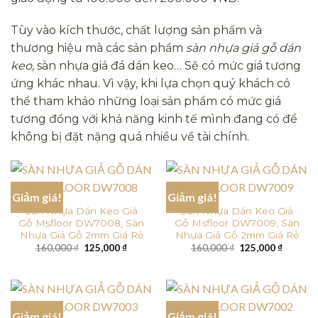
Tùy vào kích thước, chất lượng sản phẩm và
thương hiệu mà các sản phẩm
sàn nhựa giả gỗ dán
keo
, sàn nhựa giả đá dán keo… Sẽ có mức giá tương
ứng khác nhau. Vì vậy, khi lựa chọn quý khách có
thể tham khảo những loại sản phẩm có mức giá
tương đồng với khả năng kinh tế mình đang có để
không bị đặt nặng quá nhiều về tài chính.
Giảm giá!
Giảm giá!
Sàn Nhựa Dán Keo Giả
Sàn Nhựa Dán Keo Giả
Gỗ Msfloor DW7008, Sàn
Gỗ Msfloor DW7009, Sàn
Nhựa Giả Gỗ 2mm Giá Rẻ
Nhựa Giả Gỗ 2mm Giá Rẻ
Giá
Giá
Giá
Giá
160,000
₫
125,000
₫
160,000
₫
125,000
₫
gốc
hiện
gốc
hiện
là:
tại
là:
tại
160,000 ₫.
là:
160,000 ₫.
là:
125,000 ₫.
125,000
Giảm giá!
Giảm giá!