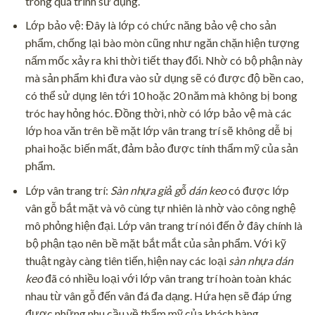
trong quá trình sử dụng.
Lớp bảo vệ: Đây là lớp có chức năng bảo vệ cho sản
phẩm, chống lại bào mòn cũng như ngăn chặn hiện tượng
nấm mốc xảy ra khi thời tiết thay đổi. Nhờ có bộ phận này
mà sản phẩm khi đưa vào sử dụng sẽ có được độ bền cao,
có thể sử dụng lên tới 10 hoặc 20 năm mà không bị bong
tróc hay hỏng hóc. Đồng thời, nhờ có lớp bảo vệ mà các
lớp hoa văn trên bề mặt lớp vân trang trí sẽ không dễ bị
phai hoặc biến mất, đảm bảo được tính thẩm mỹ của sản
phẩm.
Lớp vân trang trí:
Sàn nhựa giả gỗ dán keo
có được lớp
vân gỗ bắt mặt và vô cùng tự nhiên là nhờ vào công nghệ
mô phỏng hiện đại. Lớp vân trang trí nói đến ở đây chính là
bộ phận tạo nên bề mặt bắt mắt của sản phẩm. Với kỹ
thuật ngày càng tiên tiến, hiện nay các loại
sàn nhựa dán
keo
đã có nhiều loại với lớp vân trang trí hoàn toàn khác
nhau từ vân gỗ đến vân đá đa dạng. Hứa hẹn sẽ đáp ứng
được những nhu cầu về thẩm mỹ của khách hàng.