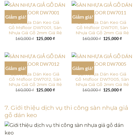
125,000 ₫.
125,000
Giảm giá!
Giảm giá!
Sàn Nhựa Dán Keo Giả
Sàn Nhựa Dán Keo Giả
Gỗ Msfloor DW7001, Sàn
Gỗ Msfloor DW7011, Sàn
Nhựa Giả Gỗ 2mm Giá Rẻ
Nhựa Giả Gỗ 2mm Giá Rẻ
Giá
Giá
Giá
Giá
160,000
₫
125,000
₫
160,000
₫
125,000
₫
gốc
hiện
gốc
hiện
là:
tại
là:
tại
160,000 ₫.
là:
160,000 ₫.
là:
125,000 ₫.
125,000
Giảm giá!
Giảm giá!
Sàn Nhựa Dán Keo Giả
Sàn Nhựa Dán Keo Giả
Gỗ Msfloor DW7012, Sàn
Gỗ Msfloor DW7005, Sàn
Nhựa Giả Gỗ 2mm Giá Rẻ
Nhựa Giả Gỗ 2mm Giá Rẻ
Giá
Giá
Giá
Giá
160,000
₫
125,000
₫
160,000
₫
125,000
₫
gốc
hiện
gốc
hiện
là:
tại
là:
tại
160,000 ₫.
là:
160,000 ₫.
là:
125,000 ₫.
125,000
7. Giới thiệu dịch vụ thi công sàn nhựa giả
gỗ dán keo