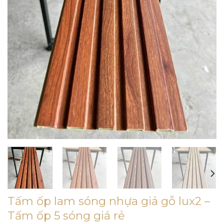
Tấm ốp lam sóng nhựa giả gỗ lux2 –
Tấm ốp 5 sóng giá rẻ