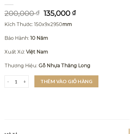
Giá
Giá
200,000
135,000
₫
₫
gốc
hiện
Kích Thước: 150x9x2950
mm
là:
tại
200,000 ₫.
là:
Bảo Hành:
10 Năm
135,000 ₫.
Xuất Xứ:
Việt Nam
Thương Hiệu:
Gỗ Nhựa Thăng Long
Tấm ốp lam sóng nhựa giả gỗ lux2 – Tấm ốp 5 sóng giá rẻ số lượ
THÊM VÀO GIỎ HÀNG