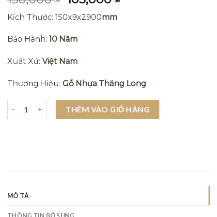
gốc
hiện
Kích Thước: 150x9x2900
mm
là:
tại
150,000 ₫.
là:
Bảo Hành:
10 Năm
105,000 ₫.
Xuất Xứ:
Việt Nam
Thương Hiệu:
Gỗ Nhựa Thăng Long
Tấm ốp lam sóng nhựa giả gỗ kvt4 - Tấm ốp 5 sóng giá rẻ số lượ
THÊM VÀO GIỎ HÀNG
MÔ TẢ
THÔNG TIN BỔ SUNG