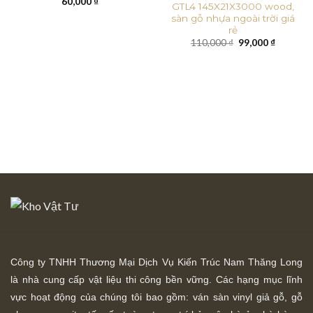
60,000
₫
GTL4 145X21X3000 wood,
sàn gỗ nhựa ngoài trời giá
rẻ
Giá
Giá
110,000
₫
99,000
₫
gốc
hiện
là:
tại
110,000 ₫.
là:
99,000 ₫
Công ty TNHH Thương Mại Dịch Vụ Kiến Trúc Nam Thăng Long
là nhà cung cấp vật liệu thi công bền vững. Các hạng mục lĩnh
vực hoạt động của chúng tôi bao gồm: ván sàn vinyl giả gỗ, gỗ