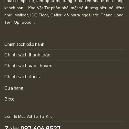
nhựa composite, tấm ốp tường trang trí bảo vệ nhà ở, nhà hàng,
khách sạn... Kho Vật Tư phân phối một số thương hiệu nổi tiếng
như: Msfloor, IDE Floor,
Geflor, gỗ nhựa ngoài trời Thăng Long,
Tấm Ốp Iwood...
Chính sách bảo hành
Chính sách thanh toán
Chính sách vận chuyển
Chính sách đổi trả
Cửa hàng
Blog
Liên Hệ Mua Vật Tư Tại Kho
Zalo:
097.606.9527