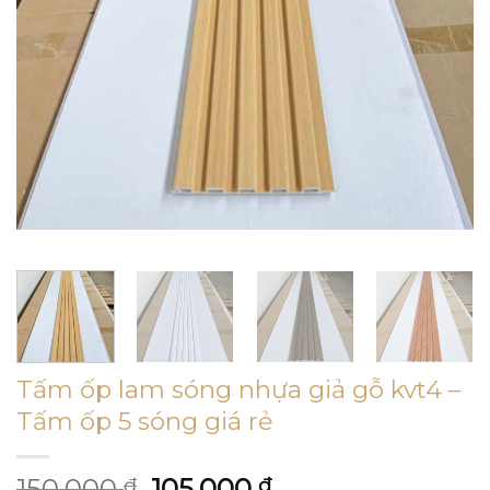
Tấm ốp lam sóng nhựa giả gỗ kvt4 –
Tấm ốp 5 sóng giá rẻ
Giá
Giá
150,000
105,000
₫
₫