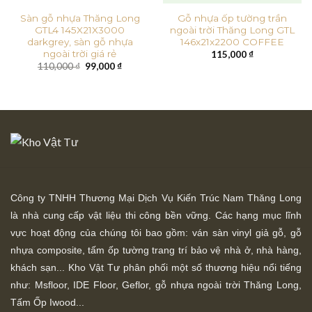
Sàn gỗ nhựa Thăng Long
Gỗ nhựa ốp tường trần
GTL4 145X21X3000
ngoài trời Thăng Long GTL
darkgrey, sàn gỗ nhựa
146x21x2200 COFFEE
ngoài trời giá rẻ
115,000
₫
Giá
Giá
110,000
₫
99,000
₫
gốc
hiện
là:
tại
110,000 ₫.
là:
99,000 ₫.
Công ty TNHH Thương Mại Dịch Vụ Kiến Trúc Nam Thăng Long
là nhà cung cấp vật liệu thi công bền vững. Các hạng mục lĩnh
vực hoạt động của chúng tôi bao gồm: ván sàn vinyl giả gỗ, gỗ
nhựa composite, tấm ốp tường trang trí bảo vệ nhà ở, nhà hàng,
khách sạn... Kho Vật Tư phân phối một số thương hiệu nổi tiếng
như: Msfloor, IDE Floor,
Geflor, gỗ nhựa ngoài trời Thăng Long,
Tấm Ốp Iwood...