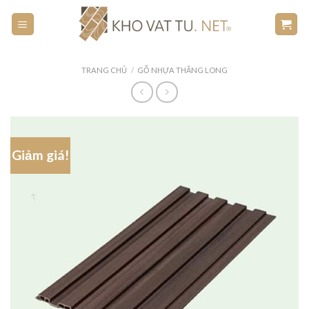
Skip
to
content
TRANG CHỦ
/
GỖ NHỰA THĂNG LONG
Giảm giá!