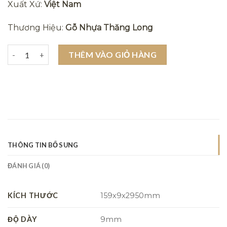
Xuất Xứ:
Việt Nam
Thương Hiệu:
Gỗ Nhựa Thăng Long
Tấm ốp lam sóng Thăng Long G159x9-2 - Tấm nhựa ốp tường, trần
THÊM VÀO GIỎ HÀNG
THÔNG TIN BỔ SUNG
ĐÁNH GIÁ (0)
KÍCH THƯỚC
159x9x2950mm
ĐỘ DÀY
9mm