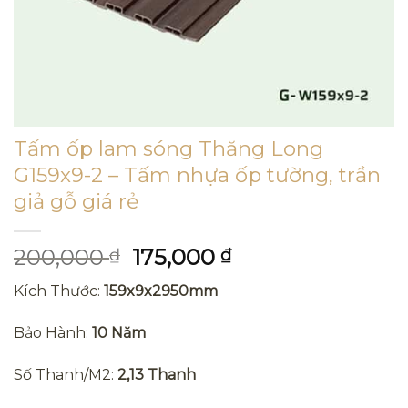
Tấm ốp lam sóng Thăng Long
G159x9-2 – Tấm nhựa ốp tường, trần
giả gỗ giá rẻ
Giá
Giá
200,000
175,000
₫
₫
gốc
hiện
Kích Thước:
159x9x2950mm
là:
tại
200,000 ₫.
là:
Bảo Hành:
10 Năm
175,000 ₫.
Số Thanh/M2:
2,13 Thanh