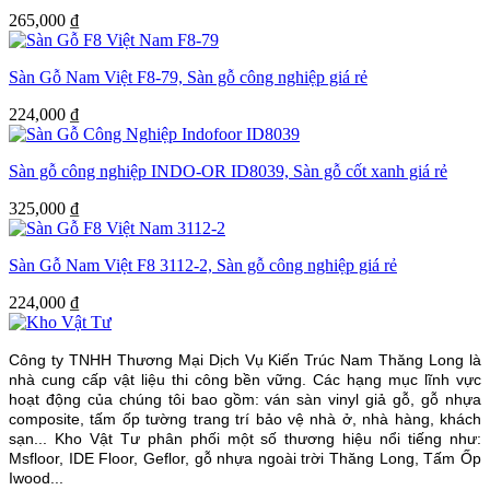
265,000
₫
Sàn Gỗ Nam Việt F8-79, Sàn gỗ công nghiệp giá rẻ
224,000
₫
Sàn gỗ công nghiệp INDO-OR ID8039, Sàn gỗ cốt xanh giá rẻ
325,000
₫
Sàn Gỗ Nam Việt F8 3112-2, Sàn gỗ công nghiệp giá rẻ
224,000
₫
Công ty TNHH Thương Mại Dịch Vụ Kiến Trúc Nam Thăng Long là
nhà cung cấp vật liệu thi công bền vững. Các hạng mục lĩnh vực
hoạt động của chúng tôi bao gồm: ván sàn vinyl giả gỗ, gỗ nhựa
composite, tấm ốp tường trang trí bảo vệ nhà ở, nhà hàng, khách
sạn... Kho Vật Tư phân phối một số thương hiệu nổi tiếng như:
Msfloor, IDE Floor,
Geflor, gỗ nhựa ngoài trời Thăng Long, Tấm Ốp
Iwood...