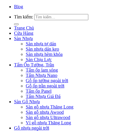
Blog
Tìm kiếm:
Trang Chủ
Cửa Hàng
Sàn Nhựa
Sàn nhựa tự dán
Sàn nhựa dán keo
Sàn nhựa hèm khóa
Sàn Chịu Lực
Tấm Ốp Tường, Trần
Tấm ốp lam sóng
Tấm Nhựa Nano
Gỗ ốp tường ngoài trời
Gỗ ốp trần ngoài trời
Tấm ốp Panel
Tấm Nhựa Giả Đá
Sàn Gỗ Nhựa
Sàn gỗ nhựa Thăng Long
Sàn gỗ nhựa Awood
Sàn gỗ nhựa Ultrawood
Vỉ gỗ nhựa Thăng Long
Gỗ nhựa ngoài trời