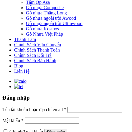
Tấm Ốp Asa
Gỗ nhựa Composite
Gỗ nhựa Thăng Long
Gỗ nhựa ngoài trời Awood
Gỗ nhựa ngoài trời Ultrawood
Gỗ nhựa Kosmos
Gỗ Nhựa Việt Pháp
Thanh Lam
Chính Sách Vận Chuyển
Chính Sách Thanh Toán
Chính Sách Đổi Trả
Chính Sách Bảo Hành
Blog
Liên Hệ
Đăng nhập
Tên tài khoản hoặc địa chỉ email
*
Mật khẩu
*
Ghi nhớ mật khẩu
Đăng nhập