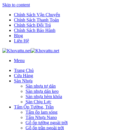
Skip to content
Chính Sách Vận Chuyển
Chính Sách Thanh Toán
Chính Sách Đổi Trả
Chính Sách Bảo Hành
Blog
Liên Hệ
Menu
Trang Chủ
Cửa Hàng
Sàn Nhựa
Sàn nhựa tự dán
Sàn nhựa dán keo
Sàn nhựa hèm khóa
Sàn Chịu Lực
Tấm Ốp Tường, Trần
Tấm ốp lam sóng
Tấm Nhựa Nano
Gỗ ốp tường ngoài trời
Gỗ ốp trần ngoài trời