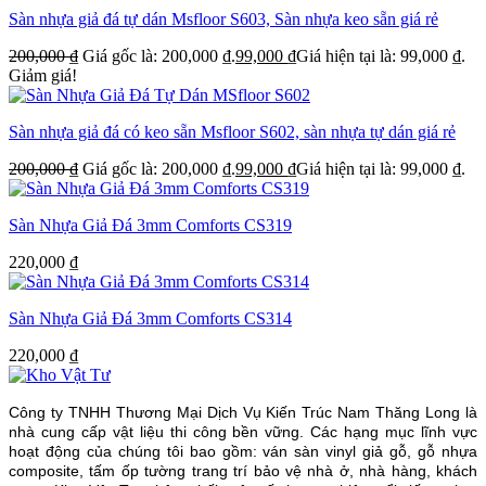
Sàn nhựa giả đá tự dán Msfloor S603, Sàn nhựa keo sẵn giá rẻ
200,000
₫
Giá gốc là: 200,000 ₫.
99,000
₫
Giá hiện tại là: 99,000 ₫.
Giảm giá!
Sàn nhựa giả đá có keo sẵn Msfloor S602, sàn nhựa tự dán giá rẻ
200,000
₫
Giá gốc là: 200,000 ₫.
99,000
₫
Giá hiện tại là: 99,000 ₫.
Sàn Nhựa Giả Đá 3mm Comforts CS319
220,000
₫
Sàn Nhựa Giả Đá 3mm Comforts CS314
220,000
₫
Công ty TNHH Thương Mại Dịch Vụ Kiến Trúc Nam Thăng Long là
nhà cung cấp vật liệu thi công bền vững. Các hạng mục lĩnh vực
hoạt động của chúng tôi bao gồm: ván sàn vinyl giả gỗ, gỗ nhựa
composite, tấm ốp tường trang trí bảo vệ nhà ở, nhà hàng, khách