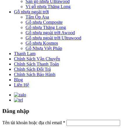
Sàn gỗ nhựa Ultrawood
Vỉ gỗ nhựa Thăng Long
Gỗ nhựa ngoài trời
Tấm Ốp Asa
Gỗ nhựa Composite
Gỗ nhựa Thăng Long
Gỗ nhựa ngoài trời Awood
Gỗ nhựa ngoài trời Ultrawood
Gỗ nhựa Kosmos
Gỗ Nhựa Việt Pháp
Thanh Lam
Chính Sách Vận Chuyển
Chính Sách Thanh Toán
Chính Sách Đổi Trả
Chính Sách Bảo Hành
Blog
Liên Hệ
Đăng nhập
Tên tài khoản hoặc địa chỉ email
*