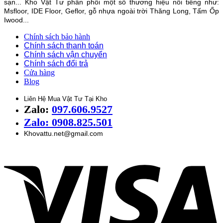
sạn... Kho Vật Tư phân phối một số thương hiệu nổi tiếng như:
Msfloor, IDE Floor,
Geflor, gỗ nhựa ngoài trời Thăng Long, Tấm Ốp
Iwood...
Chính sách bảo hành
Chính sách thanh toán
Chính sách vận chuyển
Chính sách đổi trả
Cửa hàng
Blog
Liên Hệ Mua Vật Tư Tại Kho
Zalo:
097.606.9527
Zalo: 0908.825.501
Khovattu.net@gmail.com