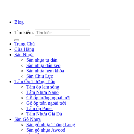
Blog
Tìm kiếm:
Trang Chủ
Cửa Hàng
Sàn Nhựa
Sàn nhựa tự dán
Sàn nhựa dán keo
Sàn nhựa hèm khóa
Sàn Chịu Lực
Tấm Ốp Tường, Trần
Tấm ốp lam sóng
Tấm Nhựa Nano
Gỗ ốp tường ngoài trời
Gỗ ốp trần ngoài trời
Tấm ốp Panel
Tấm Nhựa Giả Đá
Sàn Gỗ Nhựa
Sàn gỗ nhựa Thăng Long
Sàn gỗ nhựa Awood