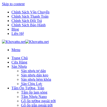
Skip to content
Chính Sách Vận Chuyển
Chính Sách Thanh Toán
Chính Sách Đổi Trả
Chính Sách Bảo Hành
Blog
Liên Hệ
Menu
Trang Chủ
Cửa Hàng
Sàn Nhựa
Sàn nhựa tự dán
Sàn nhựa dán keo
Sàn nhựa hèm khóa
Sàn Chịu Lực
Tấm Ốp Tường, Trần
Tấm ốp lam sóng
Tấm Nhựa Nano
Gỗ ốp tường ngoài trời
Gỗ ốp trần ngoài trời