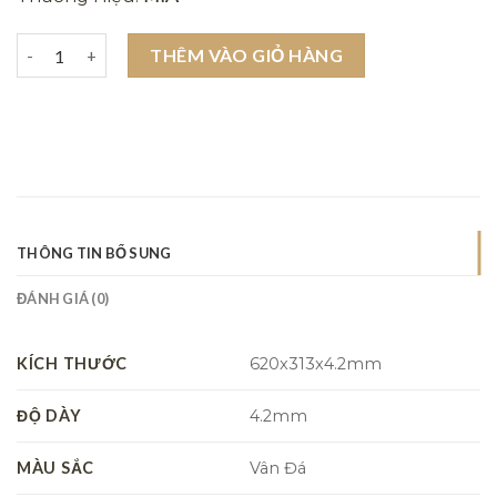
Sàn nhựa hèm khóa Mia MA S41 số lượng
THÊM VÀO GIỎ HÀNG
THÔNG TIN BỔ SUNG
ĐÁNH GIÁ (0)
KÍCH THƯỚC
620x313x4.2mm
ĐỘ DÀY
4.2mm
MÀU SẮC
Vân Đá