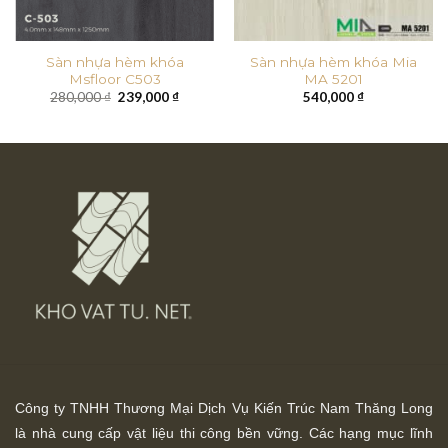
Sàn nhựa hèm khóa
Sàn nhựa hèm khóa Mia
Msfloor C503
MA 5201
Giá
Giá
280,000
₫
239,000
₫
540,000
₫
gốc
hiện
là:
tại
280,000 ₫.
là:
0 ₫.
239,000 ₫.
Công ty TNHH Thương Mại Dịch Vụ Kiến Trúc Nam Thăng Long
là nhà cung cấp vật liệu thi công bền vững. Các hạng mục lĩnh