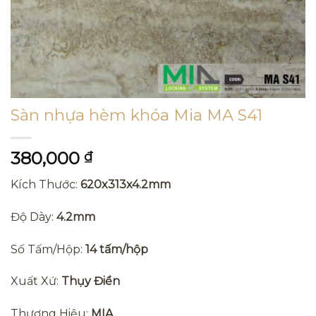
Sàn nhựa hèm khóa Mia MA S41
380,000
₫
Kích Thước:
620x313x4.2mm
Độ Dày:
4.2mm
Số Tấm/Hộp:
14 tấm/hộp
Xuất Xứ:
Thụy Điển
Thương Hiệu:
MIA