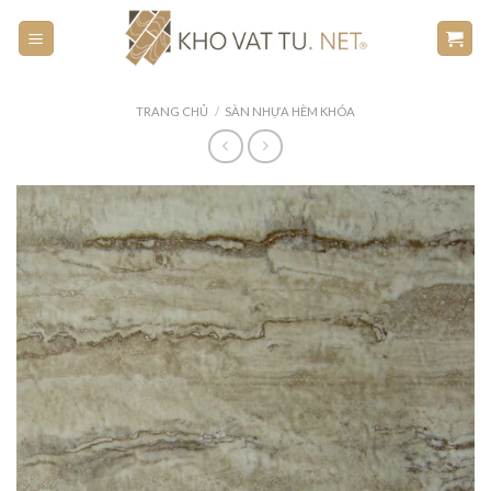
Skip
to
content
TRANG CHỦ
/
SÀN NHỰA HÈM KHÓA