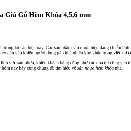
ựa Giả Gỗ Hèm Khóa 4,5,6 mm
trong lót sàn hiện nay. Các sản phẩm sàn nhựa hiện đang chiếm lĩnh th
g keo dán vẫn khiến người dùng gặp khá nhiều khó khăn trong việc thi c
 lĩnh vực sàn nhựa, khiến khách hàng cũng như các nhà thi công yêu t
gày hôm nay hãy cùng chúng tôi tìm hiểu về
sàn nhựa hèm khóa
nhé.