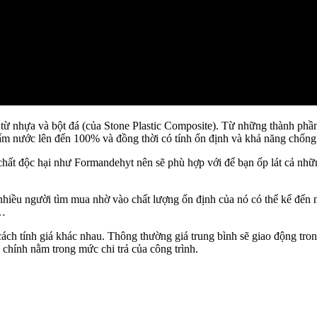
từ nhựa và bột đá (của Stone Plastic Composite). Từ những thành phần
 nước lên đến 100% và đồng thời có tính ổn định và khả năng chống 
chất độc hại như Formandehyt nên sẽ phù hợp với để bạn ốp lát cả nh
iều người tìm mua nhờ vào chất lượng ổn định của nó có thể kể đế
…
cách tính giá khác nhau. Thông thường giá trung bình sẽ giao động t
 chính nằm trong mức chi trả của công trình.