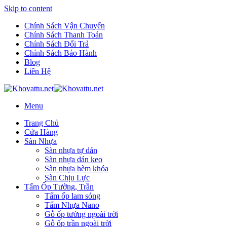
Skip to content
Chính Sách Vận Chuyển
Chính Sách Thanh Toán
Chính Sách Đổi Trả
Chính Sách Bảo Hành
Blog
Liên Hệ
Menu
Trang Chủ
Cửa Hàng
Sàn Nhựa
Sàn nhựa tự dán
Sàn nhựa dán keo
Sàn nhựa hèm khóa
Sàn Chịu Lực
Tấm Ốp Tường, Trần
Tấm ốp lam sóng
Tấm Nhựa Nano
Gỗ ốp tường ngoài trời
Gỗ ốp trần ngoài trời