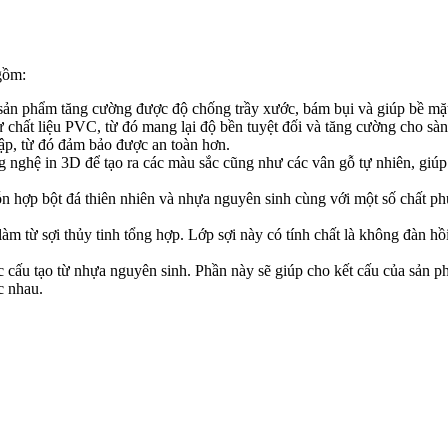
gồm:
ản phẩm tăng cường được độ chống trầy xước, bám bụi và giúp bề mặt
ừ chất liệu PVC, từ đó mang lại độ bền tuyệt đối và tăng cường cho s
ập, từ đó đảm bảo được an toàn hơn.
g nghệ in 3D để tạo ra các màu sắc cũng như các vân gỗ tự nhiên, giú
ỗn hợp bột đá thiên nhiên và nhựa nguyên sinh cùng với một số chất p
c làm từ sợi thủy tinh tổng hợp. Lớp sợi này có tính chất là không đàn 
ược cấu tạo từ nhựa nguyên sinh. Phần này sẽ giúp cho kết cấu của sản
ác nhau.