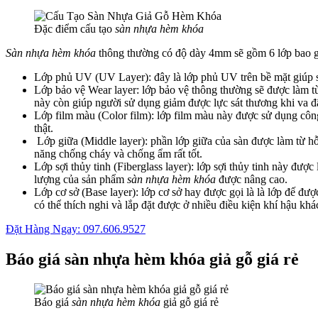
Đặc điểm cấu tạo
sàn nhựa hèm khóa
Sàn nhựa hèm khóa
thông thường có độ dày 4mm sẽ gồm 6 lớp bao 
Lớp phủ UV (UV Layer): đây là lớp phủ UV trên bề mặt giúp s
Lớp bảo vệ Wear layer: lớp bảo vệ thông thường sẽ được làm t
này còn giúp người sử dụng giảm được lực sát thương khi va đ
Lớp film màu (Color film): lớp film màu này được sử dụng côn
thật.
Lớp giữa (Middle layer): phần lớp giữa của sàn được làm từ h
năng chống cháy và chống ẩm rất tốt.
Lớp sợi thủy tinh (Fiberglass layer): lớp sợi thủy tinh này đượ
lượng của sản phẩm
sàn nhựa hèm khóa
được nâng cao.
Lớp cơ sở (Base layer): lớp cơ sở hay được gọi là là lớp đế đ
có thể thích nghi và lắp đặt được ở nhiều điều kiện khí hậu kh
Đặt Hàng Ngay: 097.606.9527
Báo giá sàn nhựa hèm khóa giả gỗ giá rẻ
Báo giá
sàn nhựa hèm khóa
giả gỗ giá rẻ