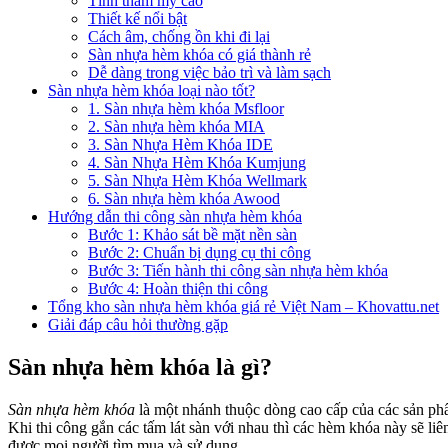
Tính thẩm mỹ cao
Thiết kế nổi bật
Cách âm, chống ồn khi đi lại
Sàn nhựa hèm khóa có giá thành rẻ
Dễ dàng trong việc bảo trì và làm sạch
Sàn nhựa hèm khóa loại nào tốt?
1. Sàn nhựa hèm khóa Msfloor
2. Sàn nhựa hèm khóa MIA
3. Sàn Nhựa Hèm Khóa IDE
4. Sàn Nhựa Hèm Khóa Kumjung
5. Sàn Nhựa Hèm Khóa Wellmark
6. Sàn nhựa hèm khóa Awood
Hướng dẫn thi công sàn nhựa hèm khóa
Bước 1: Khảo sát bề mặt nền sàn
Bước 2: Chuẩn bị dụng cụ thi công
Bước 3: Tiến hành thi công sàn nhựa hèm khóa
Bước 4: Hoàn thiện thi công
Tổng kho sàn nhựa hèm khóa giá rẻ Việt Nam – Khovattu.net
Giải đáp câu hỏi thường gặp
Sàn nhựa hèm khóa là gì?
Sàn nhựa hèm khóa
là một nhánh thuộc dòng cao cấp của các sản ph
Khi thi công gắn các tấm lát sàn với nhau thì các hèm khóa này sẽ l
được mọi người tìm mua và sử dụng.