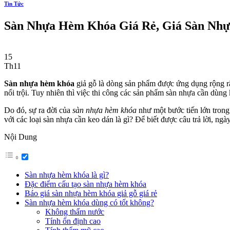
Tin Tức
Sàn Nhựa Hèm Khóa Giá Rẻ, Giá Sàn Nh
15
Th11
Sàn nhựa hèm khóa
giả gỗ là dòng sản phẩm được ứng dụng rộng rãi 
nổi trội. Tuy nhiên thì việc thi công các sản phẩm sàn nhựa cần dùn
Do đó, sự ra đời của
sàn nhựa hèm khóa
như một bước tiến lớn trong
với các loại sàn nhựa cần keo dán là gì? Để biết được câu trả lời, n
Nội Dung
Sàn nhựa hèm khóa là gì?
Đặc điểm cấu tạo sàn nhựa hèm khóa
Báo giá sàn nhựa hèm khóa giả gỗ giá rẻ
Sàn nhựa hèm khóa dùng có tốt không?
Không thấm nước
Tính ổn định cao