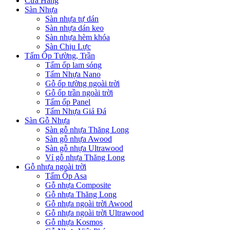
Cửa Hàng
Sàn Nhựa
Sàn nhựa tự dán
Sàn nhựa dán keo
Sàn nhựa hèm khóa
Sàn Chịu Lực
Tấm Ốp Tường, Trần
Tấm ốp lam sóng
Tấm Nhựa Nano
Gỗ ốp tường ngoài trời
Gỗ ốp trần ngoài trời
Tấm ốp Panel
Tấm Nhựa Giả Đá
Sàn Gỗ Nhựa
Sàn gỗ nhựa Thăng Long
Sàn gỗ nhựa Awood
Sàn gỗ nhựa Ultrawood
Vỉ gỗ nhựa Thăng Long
Gỗ nhựa ngoài trời
Tấm Ốp Asa
Gỗ nhựa Composite
Gỗ nhựa Thăng Long
Gỗ nhựa ngoài trời Awood
Gỗ nhựa ngoài trời Ultrawood
Gỗ nhựa Kosmos