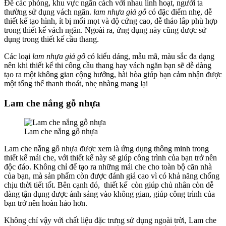
Để các phòng, khu vực ngăn cách với nhau linh hoạt, người ta
thường sử dụng vách ngăn.
lam nhựa giả gỗ
có đặc điểm nhẹ, dễ
thiết kế tạo hình, ít bị mối mọt và độ cứng cao, dễ tháo lắp phù hợp
trong thiết kế vách ngăn. Ngoài ra, ứng dụng này cũng được sử
dụng trong thiết kế cầu thang.
Các loại
lam nhựa giả gỗ
có kiểu dáng, mẫu mã, màu sắc đa dạng
nên khi thiết kế thi công cầu thang hay vách ngăn bạn sẽ dễ dàng
tạo ra một không gian cộng hưởng, hài hòa giúp bạn cảm nhận được
một tổng thể thanh thoát, nhẹ nhàng mang lại
Lam che nắng gỗ nhựa
Lam che nắng gỗ nhựa
Lam che nắng gỗ nhựa được xem là ứng dụng thông minh trong
thiết kế mái che, với thiết kế này sẽ giúp công trình của bạn trở nên
độc đáo. Không chỉ để tạo ra những mái che cho toàn bộ căn nhà
của bạn, mà sản phẩm còn được đánh giá cao vì có khả năng chống
chịu thời tiết tốt. Bên cạnh đó, thiết kế còn giúp chủ nhân còn dễ
dàng tận dụng được ánh sáng vào không gian, giúp công trình của
bạn trở nên hoàn hảo hơn.
Không chỉ vậy với chất liệu đặc trưng sử dụng ngoài trời, Lam che