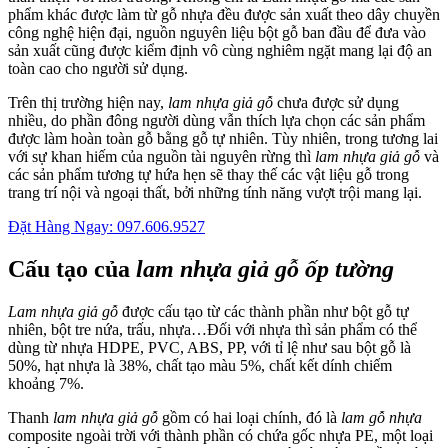
phẩm khác được làm từ gỗ nhựa đều được sản xuất theo dây chuyền
công nghệ hiện đại, nguồn nguyên liệu bột gỗ ban đầu để đưa vào
sản xuất cũng được kiểm định vô cùng nghiêm ngặt mang lại độ an
toàn cao cho người sử dụng.
Trên thị trường hiện nay,
lam nhựa giả gỗ
chưa được sử dụng
nhiều, do phần đông người dùng vẫn thích lựa chọn các sản phẩm
được làm hoàn toàn gỗ bằng gỗ tự nhiên. Tùy nhiên, trong tương lai
với sự khan hiếm của nguồn tài nguyên rừng thì
lam nhựa giả gỗ
và
các sản phẩm tương tự hứa hẹn sẽ thay thế các vật liệu gỗ trong
trang trí nội và ngoại thất, bởi những tính năng vượt trội mang lại.
Đặt Hàng Ngay: 097.606.9527
Cấu tạo của
lam nhựa giả gỗ ốp tường
Lam nhựa giả gỗ
được cấu tạo từ các thành phần như bột gỗ tự
nhiên, bột tre nứa, trấu, nhựa…Đối với nhựa thì sản phẩm có thể
dùng từ nhựa HDPE, PVC, ABS, PP, với tỉ lệ như sau bột gỗ là
50%, hạt nhựa là 38%, chất tạo màu 5%, chất kết dính chiếm
khoảng 7%.
Thanh
lam nhựa giả gỗ
gồm có hai loại chính, đó là
lam gỗ nhựa
composite ngoài trời với thành phần có chứa gốc nhựa PE, một loại