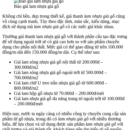
Báo giá lam nhựa giả gỗ
Không chỉ bền, đẹp trong thiết kế, giá thanh
lam nhựa giả gỗ
cũng
vô cùng cạnh tranh, Tùy theo đặc tính, màu sắc, kiểu dáng, mục
đích sử dụng mà
lam nhựa giả gỗ
có các mức giá khác nhau.
Thường giá thanh lam nhựa giả gỗ với thành phần cấu tạo đặc trưng
để sử dụng ngoài trời sẽ có giá cao hơn so với sản phẩm chuyên
dụng cho phần nội thất. Mức giá có thể giao động từ trên 100.000
đồng/m dài đến 150.000 đồng/m dài. Cụ thể như sau:
Giá lam sóng nhựa giả gỗ nội thất từ 200.000đ –
300.000đ/m2
Giá lam sóng nhựa giả gỗ ngoài trời từ 500.000đ –
700.000đ/m2
Giá lam chữ U treo trần nhựa giả gỗ từ 600.000đ –
800.000đ/m2
Giá lam hộp gỗ nhựa từ 70.000đ – 200.000đ/mét
Giá lam nhựa giả gỗ đa năng trang trí ngoài trời từ 100.000đ
– 200.000đ/mét
Hiện nay, nước ta ngày càng có nhiều công ty chuyên cung cấp sản
phẩm từ gỗ nhựa, trong đó có
lam nhựa giả gỗ
với nhiều thương
hiệu, để lựa chọn và sử dụng được sản phẩm
lam nhựa giả gỗ
với
chất lượng và giá thành tốt, khách hàng nên tìm hiểu rõ về nguồn