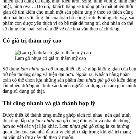
nhiều kiểu dáng đa dạng như kiểu lượn sóng, hình vuông, hình chữ
nhật, hình oval…Do đó, khách hàng sẽ không phải mất nhiều thời
gian để tìm kiếm cho mình một sản phẩm ưng ý theo sở thích cũng
như hài hòa với tổng thể của toàn bộ công trình. Không chỉ vậy, sản
phẩm còn được yêu thích vì có bề mặt dễ trang trí, chủ nhân có thể
sử dụng các loại sơn dầu để vẽ các hoa văn theo cách riêng
Có giá trị thẩm mỹ cao
Lam gỗ nhựa có giá trị thẩm mỹ cao
Sử dụng
lam nhựa giả gỗ
trong thiết kế, sẽ giúp không gian của bạn
trở nên thoáng đãng và hiện đại hơn. Ngoài ra, Khách hàng hoàn
toàn có thể chọn lựa những sản phẩm
lam nhựa giả gỗ
có kiểu dáng
lẫn nhiều đường nét tinh xảo khiến người sử dụng có cảm giác mình
đang sử dụng gỗ thật.
Thi công nhanh và giá thành hợp lý
Được thiết kế thành từng miếng ghép tách rời nhau, nên quá trình
thi công, lắp ráp
lam nhựa giả gỗ
cũng đơn giản và nhanh chóng
hơn so với các vật liệu khác. L
am nhựa giả gỗ
cũng là xu hướng
quan tâm của các nhà đầu tư vì chi phí thấp trong khi giá trị mang
lại vẫn đáp ứng đầy đủ theo ý muốn.