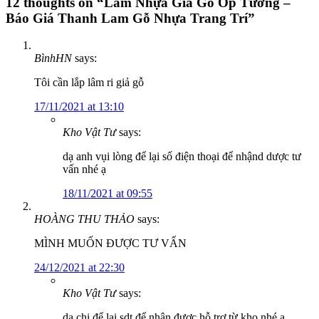
12 thoughts on “
Lam Nhựa Giả Gỗ Ốp Tường –
Báo Giá Thanh Lam Gỗ Nhựa Trang Trí
”
BìnhHN
says:
Tôi cần lắp lâm ri giả gỗ
17/11/2021 at 13:10
Kho Vật Tư
says:
dạ anh vụi lòng để lại số điện thoại để nhậnd dược tư
vấn nhé ạ
18/11/2021 at 09:55
HOÀNG THU THẢO
says:
MÌNH MUỐN ĐƯỢC TƯ VẤN
24/12/2021 at 22:30
Kho Vật Tư
says:
dạ chị để lại sdt để nhận được hỗ trợ từ kho nhé ạ