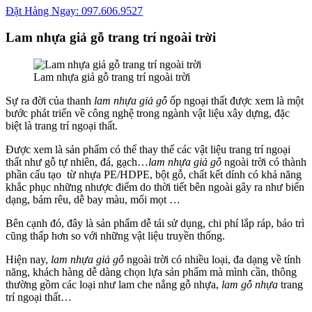
Đặt Hàng Ngay: 097.606.9527
Lam nhựa giả gỗ trang trí ngoài trời
Lam nhựa giả gỗ trang trí ngoài trời
Sự ra đời của thanh
lam nhựa giả gỗ
ốp ngoại thất được xem là một
bước phát triển về công nghệ trong ngành vật liệu xây dựng, đặc
biệt là trang trí ngoại thất.
Được xem là sản phẩm có thể thay thế các vật liệu trang trí ngoại
thất như gỗ tự nhiên, đá, gạch…
lam nhựa giả gỗ
ngoài trời có thành
phần cấu tạo từ nhựa PE/HDPE, bột gỗ, chất kết dính có khả năng
khắc phục những nhược điểm do thời tiết bên ngoài gây ra như biến
dạng, bám rêu, dễ bay màu, mối mọt …
Bên cạnh đó, đây là sản phẩm dễ tái sử dụng, chi phí lắp ráp, bảo trì
cũng thấp hơn so với những vật liệu truyền thống.
Hiện nay,
lam nhựa giả gỗ
ngoài trời có nhiều loại, đa dạng về tính
năng, khách hàng dễ dàng chọn lựa sản phẩm mà mình cần, thông
thường gồm các loại như lam che nắng gỗ nhựa,
lam gỗ nhựa
trang
trí ngoại thất…