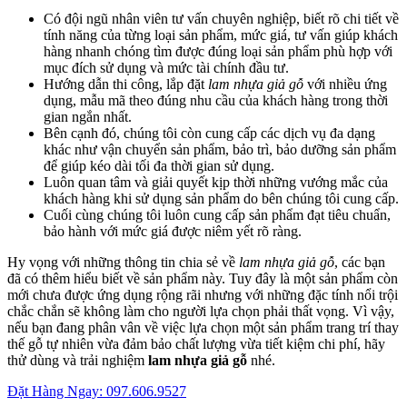
Có đội ngũ nhân viên tư vấn chuyên nghiệp, biết rõ chi tiết về
tính năng của từng loại sản phẩm, mức giá, tư vấn giúp khách
hàng nhanh chóng tìm được đúng loại sản phẩm phù hợp với
mục đích sử dụng và mức tài chính đầu tư.
Hướng dẫn thi công, lắp đặt
lam nhựa giả gỗ
với nhiều ứng
dụng, mẫu mã theo đúng nhu cầu của khách hàng trong thời
gian ngắn nhất.
Bên cạnh đó, chúng tôi còn cung cấp các dịch vụ đa dạng
khác như vận chuyển sản phẩm, bảo trì, bảo dưỡng sản phẩm
để giúp kéo dài tối đa thời gian sử dụng.
Luôn quan tâm và giải quyết kịp thời những vướng mắc của
khách hàng khi sử dụng sản phẩm do bên chúng tôi cung cấp.
Cuối cùng chúng tôi luôn cung cấp sản phẩm đạt tiêu chuẩn,
bảo hành với mức giá được niêm yết rõ ràng.
Hy vọng với những thông tin chia sẻ về
lam nhựa giả gỗ
, các bạn
đã có thêm hiểu biết về sản phẩm này. Tuy đây là một sản phẩm còn
mới chưa được ứng dụng rộng rãi nhưng với những đặc tính nổi trội
chắc chắn sẽ không làm cho người lựa chọn phải thất vọng. Vì vậy,
nếu bạn đang phân vân về việc lựa chọn một sản phẩm trang trí thay
thế gỗ tự nhiên vừa đảm bảo chất lượng vừa tiết kiệm chi phí, hãy
thử dùng và trải nghiệm
lam nhựa giả gỗ
nhé.
Đặt Hàng Ngay: 097.606.9527