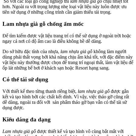
So với các loại gỗ công nghiệp thì
lam nhựa giả gỗ
chịu nhiệt tốt
hơn. Ngoài ra với trọng lượng nhẹ loại vật liệu này luôn được ưu
tiên sử dụng ở những công trình cần giảm thiểu tải trọng.
Lam nhựa giả gỗ chống ẩm mốc
Để tìm kiếm được vật liệu trang trí có thể sử dụng ở ngoài trời hoặc
ngay cả nơi có độ ẩm cao là điều không hề dễ dàng.
Do sở hữu đặc tính của nhựa,
lam nhựa giả gỗ
không làm người
dùng phải thất vọng bởi khả năng chịu ẩm khá tốt, với đặc điểm này
vật liệu này thường được chọn để trang trí ngoại thất, làm vật liệu để
ốp lát những bể bơi ở khách sạn hoặc Resort hạng sang.
Có thể tái sử dụng
Với thiết kế theo từng thanh riêng biệt,
lam nhựa giả gỗ
được gắn
kết và tạo hình bởi các chất kết dính. Vì vậy, việc tháo gỡ cũng rất
dễ dàng, ngoài ra đối với sản phẩm tháo gỡ bạn vẫn có thể tái sử
dụng được.
Kiểu dáng đa dạng
Lam nhựa giả gỗ
được thiết kế và tạo hình vô cùng bắt mắt với