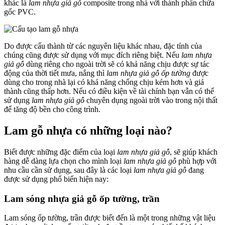
khác là
lam nhựa giả gỗ
composite trong nhà với thành phần chứa
gốc PVC.
Do được cấu thành từ các nguyên liệu khác nhau, đặc tính của
chúng cũng được sử dụng với mục đích riêng biệt. Nếu
lam nhựa
giả gỗ
dùng riêng cho ngoài trời sẽ có khả năng chịu được sự tác
động của thời tiết mưa, nắng thì
lam nhựa giả gỗ ốp tường
được
dùng cho trong nhà lại có khả năng chống chịu kém hơn và giá
thành cũng thấp hơn. Nếu có điều kiện về tài chính bạn vẫn có thể
sử dụng
lam nhựa giả gỗ
chuyên dụng ngoài trời vào trong nội thất
để tăng độ bền cho công trình.
Lam gỗ nhựa có những loại nào?
Biết được những đặc điểm của loại
lam nhựa giả gỗ
, sẽ giúp khách
hàng dễ dàng lựa chọn cho mình loại
lam nhựa giả gỗ
phù hợp với
nhu cầu cần sử dụng, sau đây là các loại
lam nhựa giả gỗ
đang
được sử dụng phổ biến hiện nay:
Lam sóng nhựa giả gỗ ốp tường, trần
Lam sóng ốp tường, trần được biết đến là một trong những vật liệu