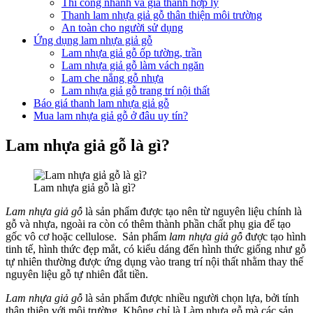
Thi công nhanh và giá thành hợp lý
Thanh lam nhựa giả gỗ thân thiện môi trường
An toàn cho người sử dụng
Ứng dụng lam nhựa giả gỗ
Lam nhựa giả gỗ ốp tường, trần
Lam nhựa giả gỗ làm vách ngăn
Lam che nắng gỗ nhựa
Lam nhựa giả gỗ trang trí nội thất
Báo giá thanh lam nhựa giả gỗ
Mua lam nhựa giả gỗ ở đâu uy tín?
Lam nhựa giả gỗ là gì?
Lam nhựa giả gỗ là gì?
Lam nhựa giả gỗ
là sản phẩm được tạo nên từ nguyên liệu chính là
gỗ và nhựa, ngoài ra còn có thêm thành phần chất phụ gia để tạo
gốc vô cơ hoặc cellulose. Sản phẩm
lam nhựa giả gỗ
được tạo hình
tinh tế, hình thức đẹp mắt, có kiểu dáng đến hình thức giống như gỗ
tự nhiên thường được ứng dụng vào trang trí nội thất nhằm thay thế
nguyên liệu gỗ tự nhiên đắt tiền.
Lam nhựa giả gỗ
là sản phẩm được nhiều người chọn lựa, bởi tính
thân thiện với môi trường. Không chỉ là Làm nhựa gỗ mà các sản