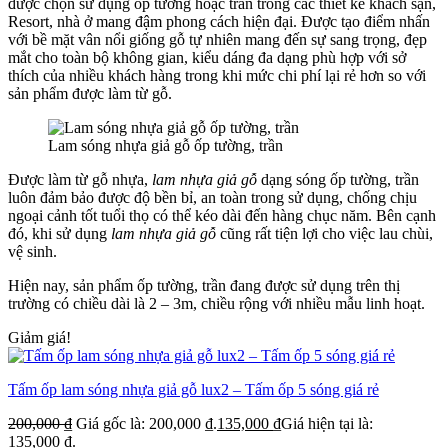
được chọn sử dụng ốp tường hoặc trần trong các thiết kế khách sạn,
Resort, nhà ở mang đậm phong cách hiện đại. Được tạo điểm nhấn
với bề mặt vân nổi giống gỗ tự nhiên mang đến sự sang trọng, đẹp
mắt cho toàn bộ không gian, kiểu dáng đa dạng phù hợp với sở
thích của nhiều khách hàng trong khi mức chi phí lại rẻ hơn so với
sản phẩm được làm từ gỗ.
Lam sóng nhựa giả gỗ ốp tường, trần
Được làm từ gỗ nhựa,
lam nhựa giả gỗ
dạng sóng ốp tường, trần
luôn đảm bảo được độ bền bỉ, an toàn trong sử dụng, chống chịu
ngoại cảnh tốt tuổi thọ có thể kéo dài đến hàng chục năm. Bên cạnh
đó, khi sử dụng
lam nhựa giả gỗ
cũng rất tiện lợi cho việc lau chùi,
vệ sinh.
Hiện nay, sản phẩm ốp tường, trần đang được sử dụng trên thị
trường có chiều dài là 2 – 3m, chiều rộng với nhiều mẫu linh hoạt.
Giảm giá!
Tấm ốp lam sóng nhựa giả gỗ lux2 – Tấm ốp 5 sóng giá rẻ
200,000
₫
Giá gốc là: 200,000 ₫.
135,000
₫
Giá hiện tại là:
135,000 ₫.