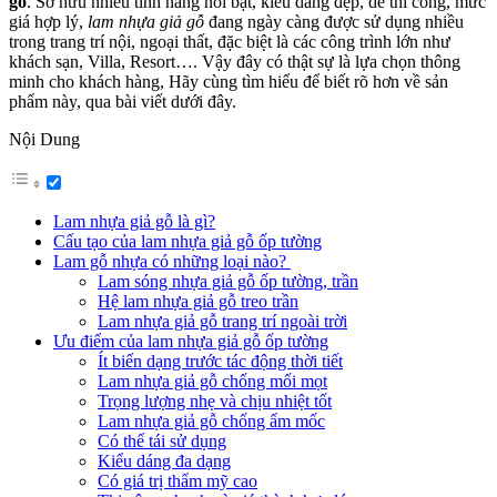
gỗ
. Sở hữu nhiều tính năng nổi bật, kiểu dáng đẹp, dễ thi công, mức
giá hợp lý,
lam nhựa giả gỗ
đang ngày càng được sử dụng nhiều
trong trang trí nội, ngoại thất, đặc biệt là các công trình lớn như
khách sạn, Villa, Resort…. Vậy đây có thật sự là lựa chọn thông
minh cho khách hàng, Hãy cùng tìm hiểu để biết rõ hơn về sản
phẩm này, qua bài viết dưới đây.
Nội Dung
Lam nhựa giả gỗ là gì?
Cấu tạo của lam nhựa giả gỗ ốp tường
Lam gỗ nhựa có những loại nào?
Lam sóng nhựa giả gỗ ốp tường, trần
Hệ lam nhựa giả gỗ treo trần
Lam nhựa giả gỗ trang trí ngoài trời
Ưu điểm của lam nhựa giả gỗ ốp tường
Ít biến dạng trước tác động thời tiết
Lam nhựa giả gỗ chống mối mọt
Trọng lượng nhẹ và chịu nhiệt tốt
Lam nhựa giả gỗ chống ẩm mốc
Có thể tái sử dụng
Kiểu dáng đa dạng
Có giá trị thẩm mỹ cao