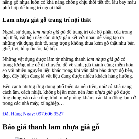
nắng gỗ nhựa luôn có khả năng chống chịu thời tiết tốt, lâu bay màu
phù hợp để trang trí ngoại thất.
Lam nhựa giả gỗ trang trí nội thất
Ngoài sử dụng
lam nhựa giả gỗ
để trang trí các bộ phận của trong
nội thất, vật liệu này còn được gắn kết với nhau để sáng tạo ra
những vật dụng tinh tế, sang trọng không thua kém gỗ thật như bàn
ghế, tivi, tủ quần áo, kệ bếp…
Những vật dụng được làm từ những thanh
lam nhựa giả gỗ
có
trọng lượng nhẹ dễ di chuyển, dễ vệ sinh, giá thành cũng mềm hơn
so với nhiều nguyên liệu khác trong khi vẫn đảm bảo được độ bền,
đẹp, đây hiện đang là vật liệu đang được nhiều khách hàng hướng.
Bên cạnh những ứng dụng phổ biến đã nêu trên, nhờ có khả năng
cách âm, cách nhiệt, không bị ăn mòn nên
lam nhựa giả gỗ
được
ứng dụng vào các công trình như phòng khám, các khu đông lạnh ở
trong các nhà máy, xí nghiệp…
Đặt Hàng Ngay: 097.606.9527
Báo giá thanh lam nhựa giả gỗ