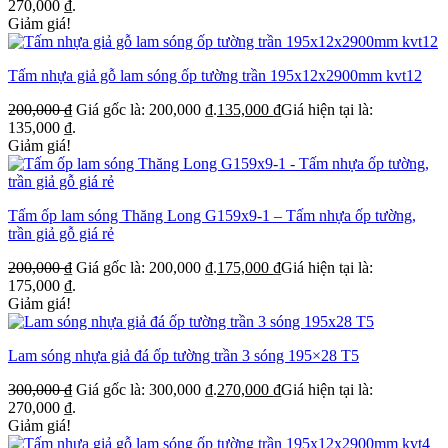
270,000 ₫.
Giảm giá!
Tấm nhựa giả gỗ lam sóng ốp tường trần 195x12x2900mm kvt12
200,000
₫
Giá gốc là: 200,000 ₫.
135,000
₫
Giá hiện tại là:
135,000 ₫.
Giảm giá!
Tấm ốp lam sóng Thăng Long G159x9-1 – Tấm nhựa ốp tường,
trần giả gỗ giá rẻ
200,000
₫
Giá gốc là: 200,000 ₫.
175,000
₫
Giá hiện tại là:
175,000 ₫.
Giảm giá!
Lam sóng nhựa giả đá ốp tường trần 3 sóng 195×28 T5
300,000
₫
Giá gốc là: 300,000 ₫.
270,000
₫
Giá hiện tại là:
270,000 ₫.
Giảm giá!