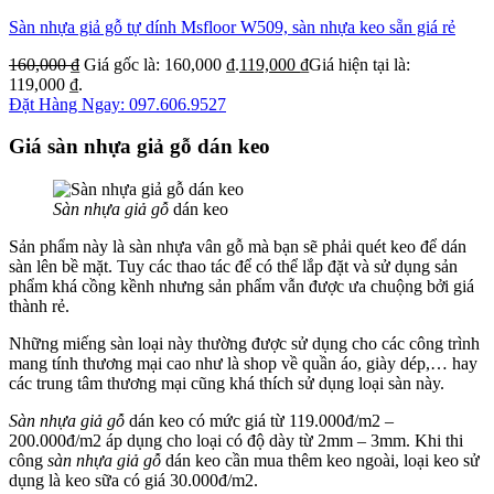
Sàn nhựa giả gỗ tự dính Msfloor W509, sàn nhựa keo sẵn giá rẻ
160,000
₫
Giá gốc là: 160,000 ₫.
119,000
₫
Giá hiện tại là:
119,000 ₫.
Đặt Hàng Ngay: 097.606.9527
Giá sàn nhựa giả gỗ dán keo
Sàn nhựa giả gỗ
dán keo
Sản phẩm này là sàn nhựa vân gỗ mà bạn sẽ phải quét keo để dán
sàn lên bề mặt. Tuy các thao tác để có thể lắp đặt và sử dụng sản
phẩm khá cồng kềnh nhưng sản phẩm vẫn được ưa chuộng bởi giá
thành rẻ.
Những miếng sàn loại này thường được sử dụng cho các công trình
mang tính thương mại cao như là shop về quần áo, giày dép,… hay
các trung tâm thương mại cũng khá thích sử dụng loại sàn này.
Sàn nhựa giả gỗ
dán keo có mức giá từ 119.000đ/m2 –
200.000đ/m2 áp dụng cho loại có độ dày từ 2mm – 3mm. Khi thi
công
sàn nhựa giả gỗ
dán keo cần mua thêm keo ngoài, loại keo sử
dụng là keo sữa có giá 30.000đ/m2.