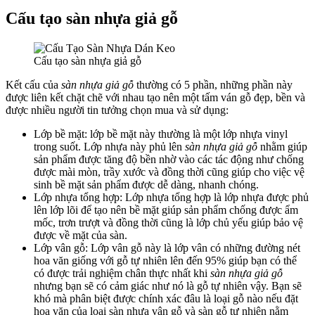
Cấu tạo sàn nhựa giả gỗ
Cấu tạo sàn nhựa giả gỗ
Kết cấu của
sàn nhựa giả gỗ
thường có 5 phần, những phần này
được liên kết chặt chẽ với nhau tạo nên một tấm ván gỗ đẹp, bền và
được nhiều người tin tưởng chọn mua và sử dụng:
Lớp bề mặt: lớp bề mặt này thường là một lớp nhựa vinyl
trong suốt. Lớp nhựa này phủ lên
sàn nhựa giả gỗ
nhằm giúp
sản phẩm được tăng độ bền nhờ vào các tác động như chống
được mài mòn, trầy xước và đồng thời cũng giúp cho việc vệ
sinh bề mặt sản phẩm được dễ dàng, nhanh chóng.
Lớp nhựa tổng hợp: Lớp nhựa tổng hợp là lớp nhựa được phủ
lên lớp lõi để tạo nên bề mặt giúp sản phẩm chống được ẩm
mốc, trơn trượt và đồng thời cũng là lớp chủ yếu giúp bảo vệ
được về mặt của sàn.
Lớp vân gỗ: Lớp vân gỗ này là lớp vân có những đường nét
hoa văn giống với gỗ tự nhiên lên đến 95% giúp bạn có thể
có được trải nghiệm chân thực nhất khi
sàn nhựa giả gỗ
nhưng bạn sẽ có cảm giác như nó là gỗ tự nhiên vậy. Bạn sẽ
khó mà phân biệt được chính xác đâu là loại gỗ nào nếu đặt
hoa văn của loại sàn nhựa vân gỗ và sàn gỗ tự nhiên nằm