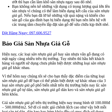
ướt thì bạn cần làm khô sàn nhựa ngay sau đó nhé.
Bạn không nên kê những vật dụng có trọng lượng quá lớn lên
sàn nhựa vì chúng có thể làm biến dạng kết cấu của
sàn nhựa
giả gỗ
. Nếu bạn đã lỡ kê những vật quá nặng và khiến cho
sàn gỗ của gia đình bạn bị biến dạng thì bạn nên liên hệ với
các trung tâm chuyên lắp đặt sàn gỗ để sửa chữa kịp thời nhé.
Đặt Hàng Ngay: 097.606.9527
Báo Giá Sàn Nhựa Giả Gỗ
Hiện nay, các loại
sàn nhựa giả gỗ
hay sàn nhựa vân gỗ đang có
mặt ngày càng nhiều trên thị trường. Tuy nhiên thì hầu hết khách
hàng và người sử dụng chưa phân biệt được những loại
sàn nhựa
giả gỗ
khác nhau.
Vì thế hôm nay chúng tôi sẽ cho bạn thấy đặc điểm của từng loại
sàn nhựa giả gỗ
để bạn có thể phân biệt được sự khác nhau của 3
loại
sàn nhựa giả gỗ
phổ biến nhất trên thị trường hiện nay là:
sàn
nhựa giả gỗ
tự dán,
sàn nhựa giả gỗ
dán keo và
sàn nhựa giả gỗ
hèm khóa.
Giá
sàn nhựa giả gỗ
trên thị trường hiện nay trung bình từ 100.000đ
– 500.000đ/m2. Sở dĩ có mức giá chênh lệch cao như vậy bởi mỗi
loại sàn tự dán, dán keo hay hèm khóa đều có mục đích sử dụng