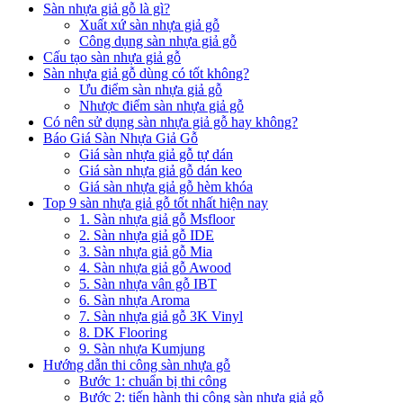
Sàn nhựa giả gỗ là gì?
Xuất xứ sàn nhựa giả gỗ
Công dụng sàn nhựa giả gỗ
Cấu tạo sàn nhựa giả gỗ
Sàn nhựa giả gỗ dùng có tốt không?
Ưu điểm sàn nhựa giả gỗ
Nhược điểm sàn nhựa giả gỗ
Có nên sử dụng sàn nhựa giả gỗ hay không?
Báo Giá Sàn Nhựa Giả Gỗ
Giá sàn nhựa giả gỗ tự dán
Giá sàn nhựa giả gỗ dán keo
Giá sàn nhựa giả gỗ hèm khóa
Top 9 sàn nhựa giả gỗ tốt nhất hiện nay
1. Sàn nhựa giả gỗ Msfloor
2. Sàn nhựa giả gỗ IDE
3. Sàn nhựa giả gỗ Mia
4. Sàn nhựa giả gỗ Awood
5. Sàn nhựa vân gỗ IBT
6. Sàn nhựa Aroma
7. Sàn nhựa giả gỗ 3K Vinyl
8. DK Flooring
9. Sàn nhựa Kumjung
Hướng dẫn thi công sàn nhựa gỗ
Bước 1: chuẩn bị thi công
Bước 2: tiến hành thi công sàn nhựa giả gỗ