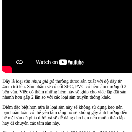
Đây là loại
sàn nhựa giả gỗ
thường được sản xuất với độ dày từ
4mm trở lên. Sản phẩm sẽ có cốt SPC, PVC có hèm âm dương ở 2
bên ván. Việc có thêm những hèm này sẽ giúp cho việc lắp đặt sàn
nhanh hơn gấp 2 lần so với các loại sàn truyền thống khác.
Điểm đặc biệt hơn nữa là loại sàn này sẽ không sử dụng keo nên
bạn hoàn toàn có thể yên tâm rằng nó sẽ không gây ảnh hưởng đến
bề mặt sàn cũ phía dưới và sẽ dễ dàng cho bạn nếu muốn tháo lắp
hay di chuyển các tấm sàn này.