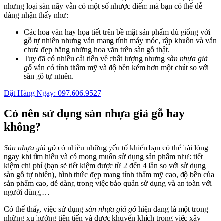
nhưng loại sàn nãy vẫn có một số nhược điểm mà bạn có thể dễ
dàng nhận thấy như:
Các hoa văn hay họa tiết trên bề mặt sản phẩm dù giống với
gỗ tự nhiên nhưng vẫn mang tính máy móc, rập khuôn và vẫn
chưa đẹp bằng những hoa văn trên sàn gỗ thật.
Tuy đã có nhiều cải tiến về chất lượng nhưng
sàn nhựa giả
gỗ
vẫn có tính thẩm mỹ và độ bền kém hơn một chút so với
sàn gỗ tự nhiên.
Đặt Hàng Ngay: 097.606.9527
Có nên sử dụng sàn nhựa giả gỗ hay
không?
Sàn nhựa giả gỗ
có nhiều những yếu tố khiến bạn có thể hài lòng
ngay khi tìm hiểu và có mong muốn sử dụng sản phẩm như: tiết
kiệm chi phí (bạn sẽ tiết kiệm được từ 2 đến 4 lần so với sử dụng
sàn gỗ tự nhiên), hình thức đẹp mang tính thẩm mỹ cao, độ bền của
sản phẩm cao, dễ dàng trong việc bảo quản sử dụng và an toàn với
người dùng,…
Có thể thấy, việc sử dụng
sàn nhựa giả gỗ
hiện đang là một trong
những xu hướng tiên tiến và được khuyến khích trong việc xây