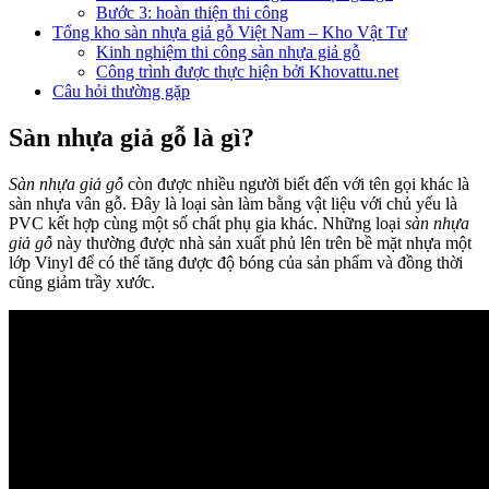
Bước 3: hoàn thiện thi công
Tổng kho sàn nhựa giả gỗ Việt Nam – Kho Vật Tư
Kinh nghiệm thi công sàn nhựa giả gỗ
Công trình được thực hiện bởi Khovattu.net
Câu hỏi thường gặp
Sàn nhựa giả gỗ là gì?
Sàn nhựa giả gỗ
còn được nhiều người biết đến với tên gọi khác là
sàn nhựa vân gỗ. Đây là loại sàn làm bằng vật liệu với chủ yếu là
PVC kết hợp cùng một số chất phụ gia khác. Những loại
sàn nhựa
giả gỗ
này thường được nhà sản xuất phủ lên trên bề mặt nhựa một
lớp Vinyl để có thể tăng được độ bóng của sản phẩm và đồng thời
cũng giảm trầy xước.