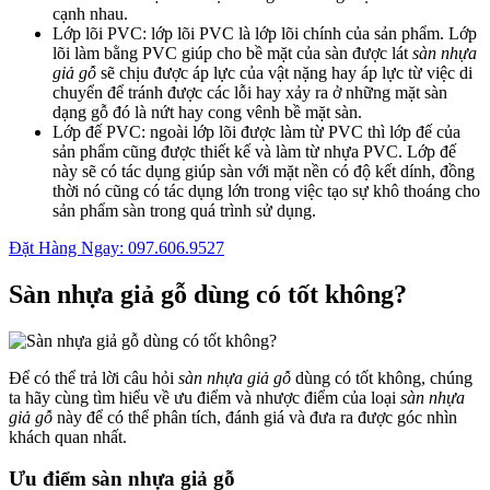
cạnh nhau.
Lớp lõi PVC: lớp lõi PVC là lớp lõi chính của sản phẩm. Lớp
lõi làm bằng PVC giúp cho bề mặt của sàn được lát
sàn nhựa
giả gỗ
sẽ chịu được áp lực của vật nặng hay áp lực từ việc di
chuyển để tránh được các lỗi hay xảy ra ở những mặt sàn
dạng gỗ đó là nứt hay cong vênh bề mặt sàn.
Lớp đế PVC: ngoài lớp lõi được làm từ PVC thì lớp đế của
sản phẩm cũng được thiết kế và làm từ nhựa PVC. Lớp đế
này sẽ có tác dụng giúp sàn với mặt nền có độ kết dính, đồng
thời nó cũng có tác dụng lớn trong việc tạo sự khô thoáng cho
sản phẩm sàn trong quá trình sử dụng.
Đặt Hàng Ngay: 097.606.9527
Sàn nhựa giả gỗ dùng có tốt không?
Để có thể trả lời câu hỏi
sàn nhựa giả gỗ
dùng có tốt không, chúng
ta hãy cùng tìm hiểu về ưu điểm và nhược điểm của loại
sàn nhựa
giả gỗ
này để có thể phân tích, đánh giá và đưa ra được góc nhìn
khách quan nhất.
Ưu điểm sàn nhựa giả gỗ