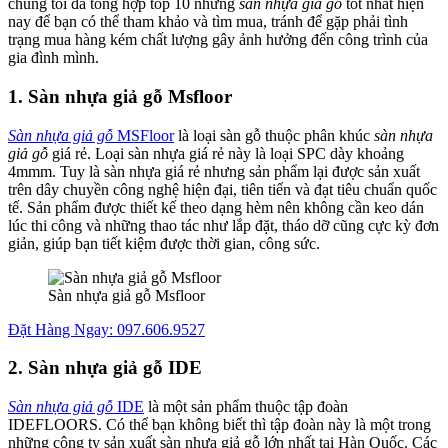
chúng tôi đã tổng hợp top 10 những
sản nhựa giả gỗ
tốt nhất hiện
nay để bạn có thể tham khảo và tìm mua, tránh để gặp phải tình
trạng mua hàng kém chất lượng gây ảnh hưởng đến công trình của
gia đình mình.
1. Sàn nhựa giả gỗ Msfloor
Sàn nhựa giả gỗ
MSFloor
là loại sàn gỗ thuộc phân khúc
sàn nhựa
giả gỗ
giá rẻ. Loại sàn nhựa giá rẻ này là loại SPC dày khoảng
4mmm. Tuy là sàn nhựa giá rẻ nhưng sản phẩm lại được sản xuất
trên dây chuyền công nghệ hiện đại, tiên tiến và đạt tiêu chuẩn quốc
tế. Sản phẩm được thiết kế theo dạng hèm nên không cần keo dán
lúc thi công và những thao tác như lắp đặt, tháo dỡ cũng cực kỳ đơn
giản, giúp bạn tiết kiệm được thời gian, công sức.
Sàn nhựa giả gỗ Msfloor
Đặt Hàng Ngay: 097.606.9527
2. Sàn nhựa giả gỗ IDE
Sàn nhựa giả gỗ
IDE
là một sản phẩm thuộc tập đoàn
IDEFLOORS. Có thể bạn không biết thì tập đoàn này là một trong
những công ty sản xuất sàn nhựa giả gỗ lớn nhất tại Hàn Quốc. Các