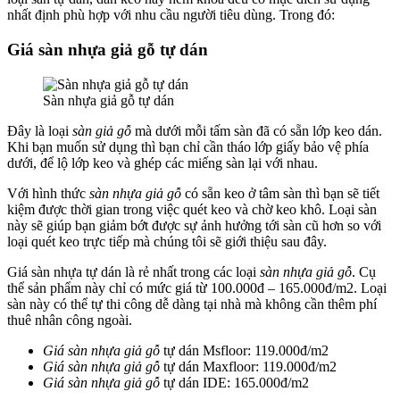
nhất định phù hợp với nhu cầu người tiêu dùng. Trong đó:
Giá sàn nhựa giả gỗ tự dán
Sàn nhựa giả gỗ tự dán
Đây là loại
sàn giả gỗ
mà dưới mỗi tấm sàn đã có sẵn lớp keo dán.
Khi bạn muốn sử dụng thì bạn chỉ cần tháo lớp giấy bảo vệ phía
dưới, để lộ lớp keo và ghép các miếng sàn lại với nhau.
Với hình thức
sàn nhựa giả gỗ
có sẵn keo ở tâm sàn thì bạn sẽ tiết
kiệm được thời gian trong việc quét keo và chờ keo khô. Loại sàn
này sẽ giúp bạn giảm bớt được sự ảnh hưởng tới sàn cũ hơn so với
loại quét keo trực tiếp mà chúng tôi sẽ giới thiệu sau đây.
Giá sàn nhựa tự dán là rẻ nhất trong các loại
sàn nhựa giả gỗ
. Cụ
thể sản phẩm này chỉ có mức giá từ 100.000đ – 165.000đ/m2. Loại
sàn này có thể tự thi công dễ dàng tại nhà mà không cần thêm phí
thuê nhân công ngoài.
Giá sàn nhựa giả gỗ
tự dán Msfloor: 119.000đ/m2
Giá sàn nhựa giả gỗ
tự dán Maxfloor: 119.000đ/m2
Giá sàn nhựa giả gỗ
tự dán IDE: 165.000đ/m2