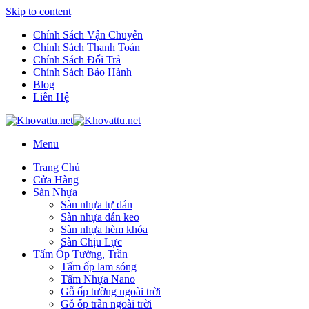
Skip to content
Chính Sách Vận Chuyển
Chính Sách Thanh Toán
Chính Sách Đổi Trả
Chính Sách Bảo Hành
Blog
Liên Hệ
Menu
Trang Chủ
Cửa Hàng
Sàn Nhựa
Sàn nhựa tự dán
Sàn nhựa dán keo
Sàn nhựa hèm khóa
Sàn Chịu Lực
Tấm Ốp Tường, Trần
Tấm ốp lam sóng
Tấm Nhựa Nano
Gỗ ốp tường ngoài trời
Gỗ ốp trần ngoài trời